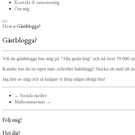
Kontakt & annonsering
Om mig
Hem
»
Gästblogga?
Gästblogga?
Vill du gästblogga hos mig på ”Alla goda ting” och nå över 79 000 u
Kanske har du en egen mat- och/eller bakblogg? Skicka ett mail till m
Jag hör av mig och så knåpar vi ihop något riktigt bra!
←
Sociala medier
Midsommarmat
→
Följ mig!
Hej där!