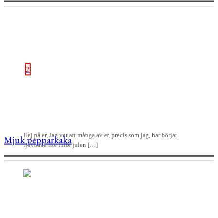
2
Hej på er, Jag vet att många av er, precis som jag, har börjat
Mjuk pepparkaka
tjuvbaka lite inför julen […]