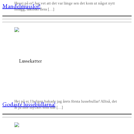
Heeej på er! Jag vet att det var länge sen det kom ut något nytt
Mandelmusslor!
inlägg, faktiskt flera […]
Hej på er, I helgen bakade jag årets första lussebullar! Alltså, det
Godaste lussebullarna!
är ju inte mycket som slår […]