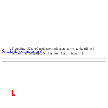
Tjingeling! Såhär på tisdagsförmiddagen tänkte jag dra till med
Smakrik yakinikufärs!
ett snabbt middagstips, den här rätten har blivit en […]
1