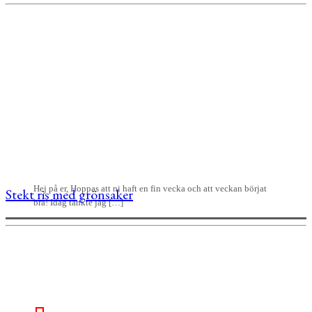
Hej på er, Hoppas att ni haft en fin vecka och att veckan börjat
Stekt ris med grönsaker
bra! Idag tänkte jag […]