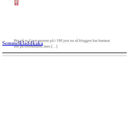
1
Hej på er, Livet snurrar på i 190 just nu så bloggen har hamnat
Semmelkladdkaka
lite på efterkälken, men […]