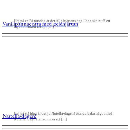
Hej på er, På torsdag är det Alla hjärtans dag! Idag ska ni få ett
Vaniljpannacotta med geléhjärtan
mycket enkelt recept […]
Hej på er! Idag är det ju Nutella-dagen! Ska du baka något med
Nutella-dagen!
Nutella idag? Här kommer ett […]