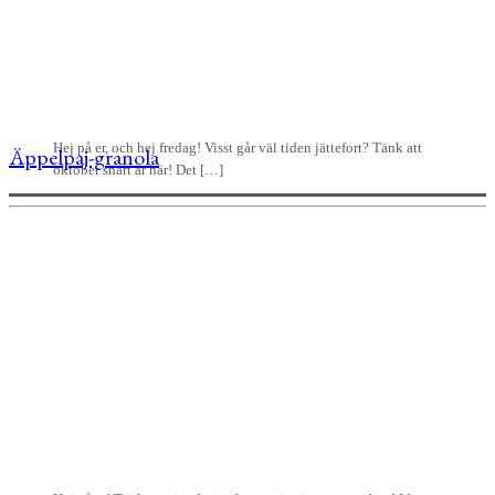
Hej på er, och hej fredag! Visst går väl tiden jättefort? Tänk att
Äppelpaj-granola
oktober snart är här! Det […]