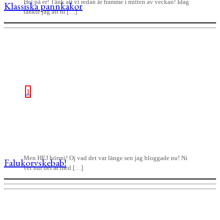
Hej på er! Tänk att vi redan är framme i mitten av veckan! Idag
Klassiska pannkakor
tänkte jag att ni […]
1
Men HEJ hörrni! Oj vad det var länge sen jag bloggade nu! Ni
Falukorvskebab!
vet hur det är med […]