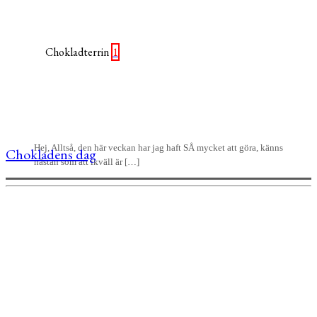
1
Hej, Alltså, den här veckan har jag haft SÅ mycket att göra, känns
Chokladens dag
nästan som att ikväll är […]