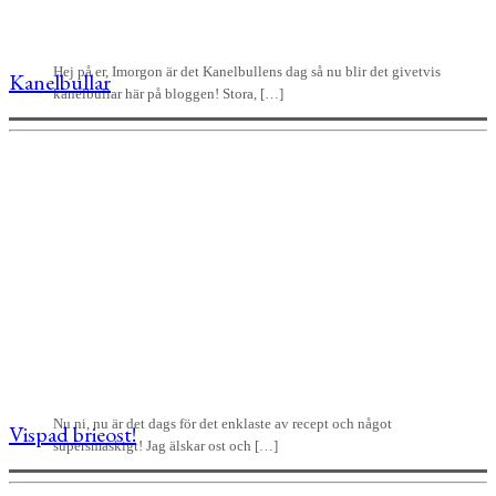
Hej på er, Imorgon är det Kanelbullens dag så nu blir det givetvis
Kanelbullar
kanelbullar här på bloggen! Stora, […]
Nu ni, nu är det dags för det enklaste av recept och något
Vispad brieost!
supersmaskigt! Jag älskar ost och […]