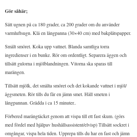
Gör såhär;
Sätt ugnen på ca 180 grader, ca 200 grader om du använder
varmluftsugn. Klä en långpanna (30×40 cm) med bakplåtspapper.
Smält smöret. Koka upp vattnet. Blanda samtliga torra
ingredienser i en bunke. Rör om ordentligt. Separera äggen och
tillsätt gulorna i mjölblandningen. Vitorna ska sparas till
marängen.
Tillsätt mjölk, det smälta smöret och det kokande vattnet i mjöl/
äggsmeten. Rör tills du får en jämn smet. Häll smeten i
långpannan. Grädda i ca 15 minuter..
Förbered marängtäcket genom att vispa till ett fast skum. (görs
med fördel med hjälpav hushållsassistent/elvisp) Tillsätt sockret i
omgångar, vispa hela tiden. Upprepa tills du har en fast och jämn