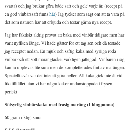
svarta) och jag brukar göra både saft och gelé varje år. (recept på
en god vinbärssaft finns
här
) Jag tycker som sagt om att ta vara på
det som naturen har att erbjuda och testar gärna nya recept.
Jag har faktiskt aldrig provat att baka med vinbär tidigare men har
varit nyfiken länge. Vi hade gäster för ett tag sen och då testade
jag receptet nedan. En mjuk och saftig kaka med syrliga röda
vinbär och ett sött marängtäcke, verkligen jättegod. Vinbären i sig
kan ju upplevas lite sura men de kompletterades fint av marängen.
Speciellt svår var det inte att göra heller. All kaka gick inte åt vid
fikatillfället utan vi har några kakor undanstoppade i frysen,
perfekt!
Sötsyrlig vinbärskaka med frasig maräng (1 långpanna)
60 gram riktigt smör
5-5,5 dl vetemjöl