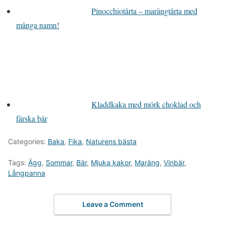
Pinocchiotårta – marängtårta med
många namn!
Kladdkaka med mörk choklad och
färska bär
Categories:
Baka
,
Fika
,
Naturens bästa
Tags:
Ägg
,
Sommar
,
Bär
,
Mjuka kakor
,
Maräng
,
Vinbär
,
Långpanna
Leave a Comment