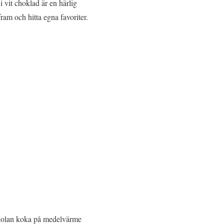
 vit choklad är en härlig
am och hitta egna favoriter.
n kolan koka på medelvärme