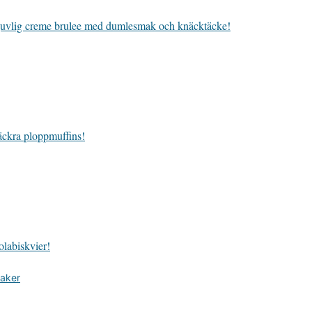
uvlig creme brulee med dumlesmak och knäcktäcke!
ckra ploppmuffins!
labiskvier!
aker