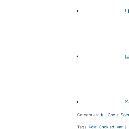
Lj
Lä
Ko
Categories:
Jul
,
Godis
,
Söts
Tags:
Kola
,
Choklad
,
Vanilj