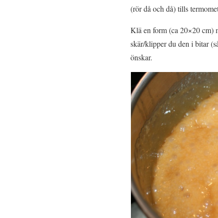
(rör då och då) tills termome
Klä en form (ca 20×20 cm) me
skär/klipper du den i bitar 
önskar.