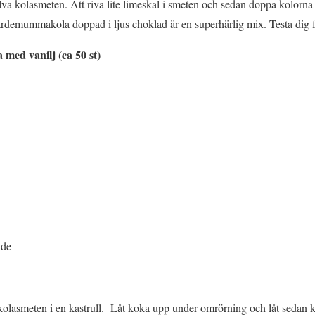
va kolasmeten. Att riva lite limeskal i smeten och sedan doppa kolorna i
demummakola doppad i ljus choklad är en superhärlig mix. Testa dig fr
ed vanilj (ca 50 st)
nde
ll kolasmeten i en kastrull. Låt koka upp under omrörning och låt seda