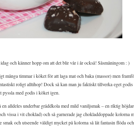
t idag och känner hopp om att det blir vår i år också! Såsmåningom : )
ligt många timmar i köket för att laga mat och baka (massor) men framför
ntastiskt roligt alltihop! Dock så kan man ju faktiskt tillverka eget god
tt pyssla med godis i köket igen.
på en alldeles underbar gräddkola med mild vaniljsmak – en riktig höjda
och vissa i vit choklad) och så garnerade jag chokladdoppade kolorna med
 smak och utseende väldigt mycket på kolorna så låt fantasin flöda och