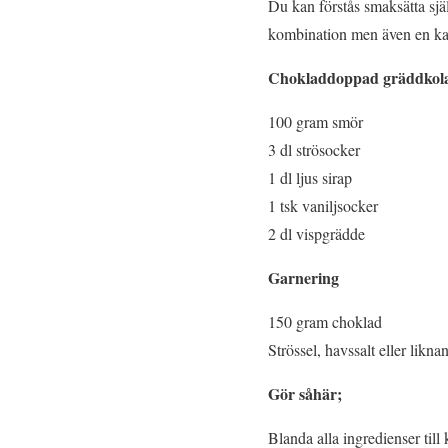
Du kan förstås smaksätta själ
kombination men även en kar
Chokladdoppad gräddkola m
100 gram smör
3 dl strösocker
1 dl ljus sirap
1 tsk vaniljsocker
2 dl vispgrädde
Garnering
150 gram choklad
Strössel, havssalt eller likna
Gör såhär;
Blanda alla ingredienser ti