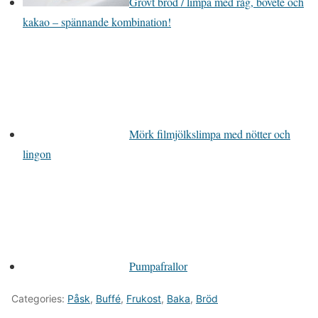
Grovt bröd / limpa med råg, bovete och
kakao – spännande kombination!
Mörk filmjölkslimpa med nötter och
lingon
Pumpafrallor
Categories:
Påsk
,
Buffé
,
Frukost
,
Baka
,
Bröd