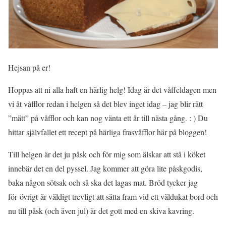
Hejsan på er!
Hoppas att ni alla haft en härlig helg! Idag är det våffeldagen men
vi åt våfflor redan i helgen så det blev inget idag – jag blir rätt
”mätt” på våfflor och kan nog vänta ett år till nästa gång. : ) Du
hittar självfallet ett recept på härliga frasvåfflor här på bloggen!
Till helgen är det ju påsk och för mig som älskar att stå i köket
innebär det en del pyssel. Jag kommer att göra lite påskgodis,
baka någon sötsak och så ska det lagas mat. Bröd tycker jag
för övrigt är väldigt trevligt att sätta fram vid ett väldukat bord och
nu till påsk (och även jul) är det gott med en skiva kavring.