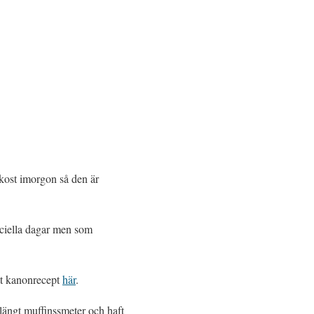
ukost imorgon så den är
eciella dagar men som
ett kanonrecept
här
.
slängt muffinssmeter och haft