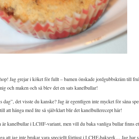
ihop! Jag grejar i köket för fullt – barnen önskade jordgubbskräm till fr
l mig och maken och så blev det en sats kanelbullar!
 dag”, det visste du kanske? Jag är egentligen inte mycket för såna sp
till att hänga med lite så självklart blir det kanelbullerecept här!
 är kanelbullar i LCHF-variant, men vill du baka vanliga bullar finns 
äga att jag inte brukar vara speciellt förtjust i LCHF-bakverk… Jag har 