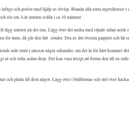
 luftigt och poröst med hjälp av elvisp. Blanda alla torra ingredienser i
och rör om. Låt smeten svälla i ca 10 minuter.
ch lägg smeten på det ena. Lägg över det andra med oljade sidan neråt oc
n för tunn, då går den lätt sönder. Dra av det översta pappret och låt s
körde mitt smör i micron några sekunder, om det är för hårt kommer det
t ut och rulla sedan ihop. Det kan vara trixigt att forma den till en rull
tar och platta till dem något. Lägg över i bullformar och strö över hacka