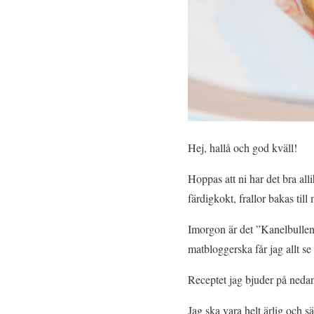
Hej, hallå och god kväll!
Hoppas att ni har det bra all
färdigkokt, frallor bakas til
Imorgon är det ”Kanelbullens
matbloggerska får jag allt se 
Receptet jag bjuder på nedan
Jag ska vara helt ärlig och s