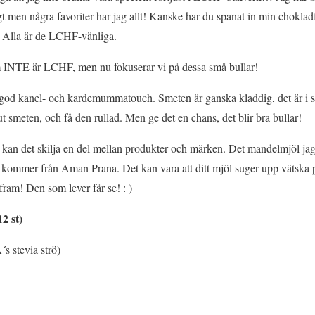
 men några favoriter har jag allt! Kanske har du spanat in min chokladf
 Alla är de LCHF-vänliga.
 INTE är LCHF, men nu fokuserar vi på dessa små bullar!
god kanel- och kardemummatouch. Smeten är ganska kladdig, det är i sin
 ut smeten, och få den rullad. Men ge det en chans, det blir bra bullar!
kan det skilja en del mellan produkter och märken. Det mandelmjöl j
kommer från Aman Prana. Det kan vara att ditt mjöl suger upp vätska p
ram! Den som lever får se! : )
2 st)
s stevia strö)