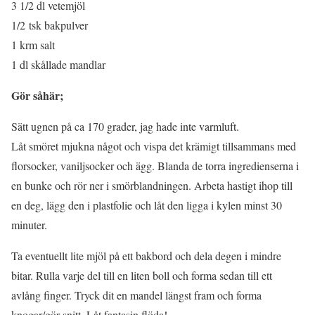
3 1/2 dl vetemjöl
1/2 tsk bakpulver
1 krm salt
1 dl skållade mandlar
Gör såhär;
Sätt ugnen på ca 170 grader, jag hade inte varmluft.
Låt smöret mjukna något och vispa det krämigt tillsammans med
florsocker, vaniljsocker och ägg. Blanda de torra ingredienserna i
en bunke och rör ner i smörblandningen. Arbeta hastigt ihop till
en deg, lägg den i plastfolie och låt den ligga i kylen minst 30
minuter.
Ta eventuellt lite mjöl på ett bakbord och dela degen i mindre
bitar. Rulla varje del till en liten boll och forma sedan till ett
avlång finger. Tryck dit en mandel längst fram och forma
knogar/gör snitt. Låt fantasin flöda!