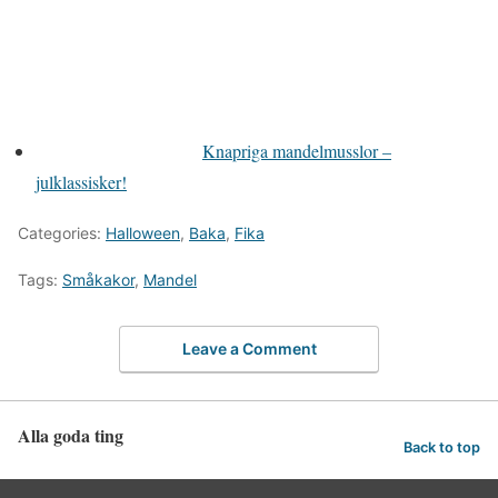
Knapriga mandelmusslor –
julklassisker!
Categories:
Halloween
,
Baka
,
Fika
Tags:
Småkakor
,
Mandel
Leave a Comment
Alla goda ting
Back to top