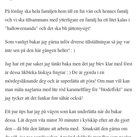
På lördag ska hela familjen hem till en fin vän och hennes familj
och vi ska tillsammans med ytterligare en familj ha ett litet kalas i
”halloweenanda” och det ska bli jättemysigt!
Som vanligt bakar jag gärna inför diverse tillställningar så jag var
inte sen på den här gången heller! : )
Jag har ett par saker jag tänkt baka men det jag blev klar med först
är dessa likbleka läskiga fingrar ; ) De är gjorda i en
mördegsliknande deg och är superlätta att göra! Om man vill kan
man måla naglarna med lite röd karamellfärg för ”blodeffekt” men
jag tycker att det funkar fint såhär också!
Ett par tips har jag på vägen som kan underlätta när du bakar
dessa. Låt degen vila minst 30 minuter i kylskåp efter att du gjort
den – då blir den lättare att arbeta med. Smaksätt den gärna om
du vill, jag tog vaniljsocker. Använd skållade mandlar som naglar,