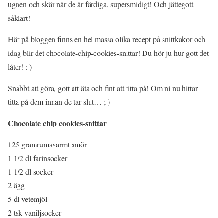
ugnen och skär när de är färdiga, supersmidigt! Och jättegott
såklart!
Här på bloggen finns en hel massa olika recept på snittkakor och
idag blir det chocolate-chip-cookies-snittar! Du hör ju hur gott det
låter! : )
Snabbt att göra, gott att äta och fint att titta på! Om ni nu hittar
titta på dem innan de tar slut… ; )
Chocolate chip cookies-snittar
125 gramrumsvarmt smör
1 1/2 dl farinsocker
1 1/2 dl socker
2 ägg
5 dl vetemjöl
2 tsk vaniljsocker