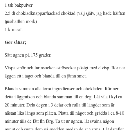
1 tsk bakpulver
2,5 dl chokladknappar/hackad choklad (välj själv, jag hade hälften
ljus/hälften mörk)
1 krm salt
Gör såhär;
Sätt ugnen på 175 grader.
Vispa smör och farinsocker+strösocker pösigt med elvisp. Rör ner
äggen ett i taget och blanda till en jämn smet.
Blanda samman alla torra ingredienser och chokladen. Rör ner
detta i äggmixen och blanda samman till en deg. Låt vila i kyl ca
20 minuter. Dela degen i 3 delar och rulla till längder som är
nästan lika långa som plåten. Platta till något och grädda i ca 8-10
minuter tills de fått fin färg. Ta ut ur ugnen, låt svalna någon
minut och snitta dem på snedden medan de är varma. Låt därefter