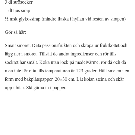
3 dl strösocker
1 dl ljus sirap
½ msk glykossirap (mindre flaska i hyllan vid resten av sirapen)
Gör så här:
Smält smöret. Dela passionsfrukten och skrapa ur fruktköttet och
lägg ner i smöret. Tillsätt de andra ingredienser och rör tills
sockret har smält. Koka utan lock på medelvärme, rör då och då
men inte för ofta tills temperaturen är 123 grader. Häll smeten i en
form med bakplåtspapper, 20×30 cm. Låt kolan stelna och skär
upp i bitar. Slå gärna in i papper.