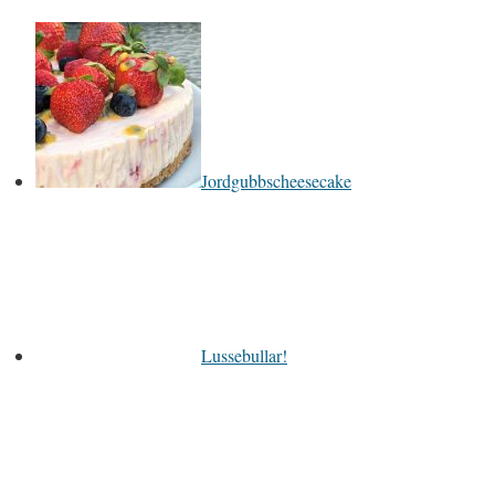
Jordgubbscheesecake
Lussebullar!