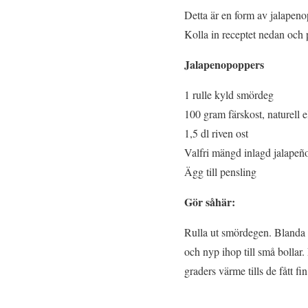
Detta är en form av jalapeno
Kolla in receptet nedan oc
Jalapenopoppers
1 rulle kyld smördeg
100 gram färskost, naturell e
1,5 dl riven ost
Valfri mängd inlagd jalapeñ
Ägg till pensling
Gör såhär:
Rulla ut smördegen. Blanda f
och nyp ihop till små bollar
graders värme tills de fått fi