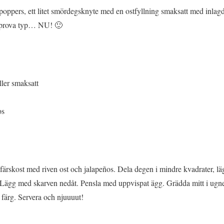
poppers, ett litet smördegsknyte med en ostfyllning smaksatt med inlagd
h prova typ… NU! 🙂
ller smaksatt
os
ärskost med riven ost och jalapeños. Dela degen i mindre kvadrater, läg
. Lägg med skarven nedåt. Pensla med uppvispat ägg. Grädda mitt i ugne
n färg. Servera och njuuuut!