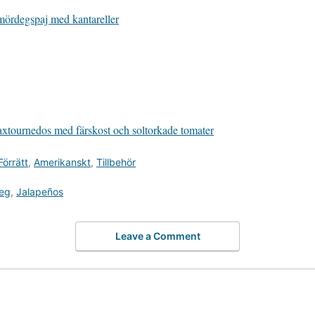
ördegspaj med kantareller
xtournedos med färskost och soltorkade tomater
Förrätt
,
Amerikanskt
,
Tillbehör
eg
,
Jalapeños
Leave a Comment