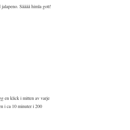
 jalapeno. Såååå himla gott!
g en klick i mitten av varje
n i ca 10 minuter i 200