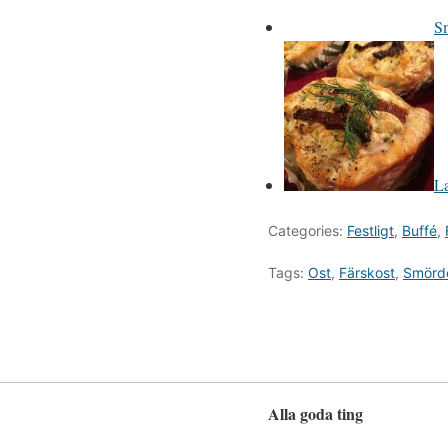
Sm
La
Categories:
Festligt
,
Buffé
,
Tags:
Ost
,
Färskost
,
Smörd
Alla goda ting