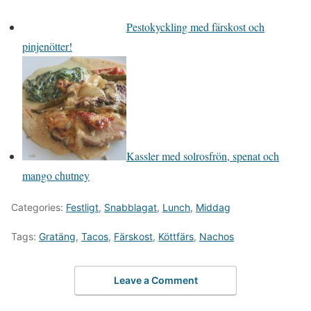
Pestokyckling med färskost och
pinjenötter!
Kassler med solrosfrön, spenat och
mango chutney
Categories:
Festligt
,
Snabblagat
,
Lunch
,
Middag
Tags:
Gratäng
,
Tacos
,
Färskost
,
Köttfärs
,
Nachos
Leave a Comment