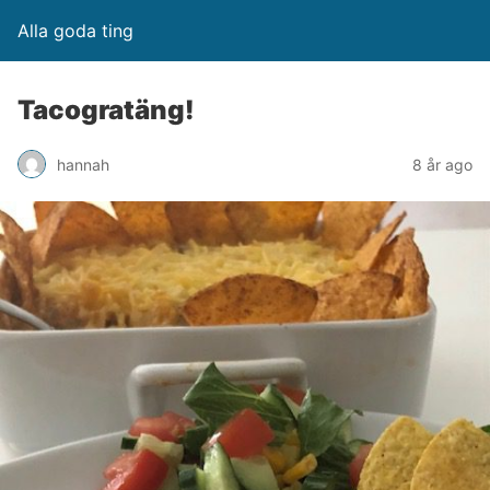
Alla goda ting
Tacogratäng!
hannah
8 år ago