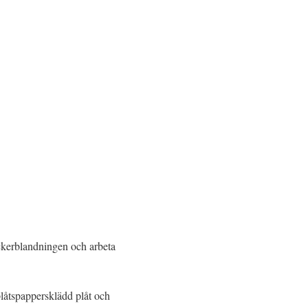
ockerblandningen och arbeta
plåtspappersklädd plåt och