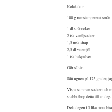
Kolakakor
100 g rumstempererat smör
1 dl strösocker
2 tsk vaniljsocker
1,5 msk sirap
2,5 dl vetemjöl
1 tsk bakpulver
Gör såhär;
Sätt ugnen på 175 grader, ja
Vispa samman socker och mjuk
snabbt ihop detta till en deg.
Dela degen i 3 lika stora bit