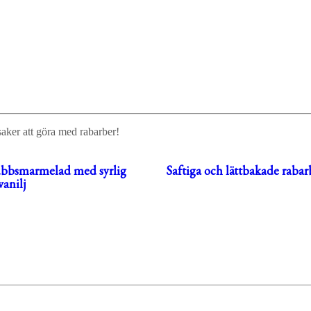
saker att göra med rabarber!
ubbsmarmelad med syrlig
Saftiga och lättbakade rabarb
vanilj