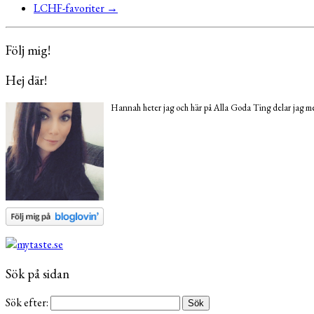
LCHF-favoriter
→
Följ mig!
Hej där!
Hannah heter jag och här på Alla Goda Ting delar jag med
Sök på sidan
Sök efter: