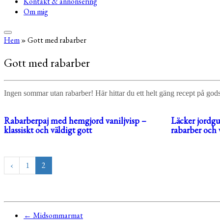
Kontakt & annonsering
Om mig
Hem
»
Gott med rabarber
Gott med rabarber
Ingen sommar utan rabarber! Här hittar du ett helt gäng recept på god
Rabarberpaj med hemgjord vaniljvisp –
Läcker jordg
klassiskt och väldigt gott
rabarber och 
‹
1
2
←
Midsommarmat