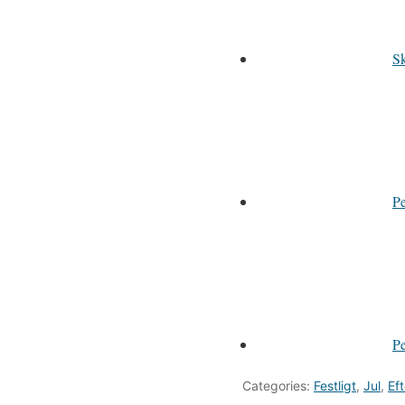
Sk
Pe
P
Categories:
Festligt
,
Jul
,
Eft