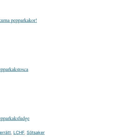
urna pepparkakor!
pparkakstosca
epparkaksfudge
errätt
,
LCHF
,
Sötsaker