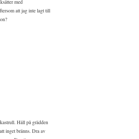
aksätter med
som att jag inte lagt till
gon?
kastrull. Häll på grädden
tt inget bränns. Dra av