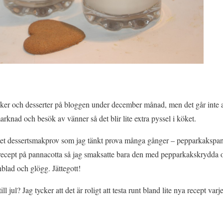
ker och desserter på bloggen under december månad, men det går inte a
marknad och besök av vänner så det blir lite extra pyssel i köket.
litet dessertsmakprov som jag tänkt prova många gånger – pepparkakspa
a recept på pannacotta så jag smaksatte bara den med pepparkakskrydda 
nblad och glögg. Jättegott!
ll jul? Jag tycker att det är roligt att testa runt bland lite nya recept var