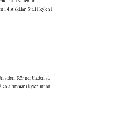
a ur allt vatten ur
 4 st skålar. Ställ i kylen i
rån sidan. Rör ner bladen så
tå ca 2 timmar i kylen innan