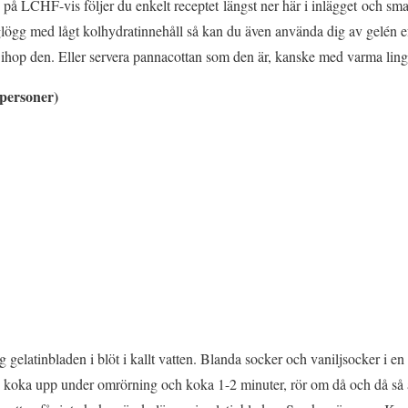
på LCHF-vis följer du enkelt receptet längst ner här i inlägget och sm
ögg med lågt kolhydratinnehåll så kan du även använda dig av gelén efter
 ihop den. Eller servera pannacottan som den är, kanske med varma lin
personer)
gelatinbladen i blöt i kallt vatten. Blanda socker och vaniljsocker i en 
 koka upp under omrörning och koka 1-2 minuter, rör om då och då så a