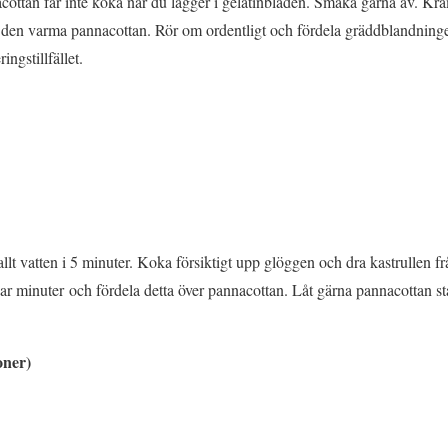
acottan får inte koka när du lägger i gelatinbladen. Smaka gärna av. Kram
 den varma pannacottan. Rör om ordentligt och fördela gräddblandningen i
ingstillfället.
allt vatten i 5 minuter. Koka försiktigt upp glöggen och dra kastrullen f
t par minuter och fördela detta över pannacottan. Låt gärna pannacottan s
oner)