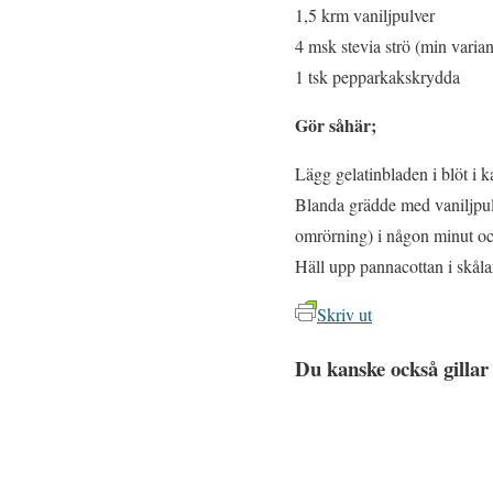
1,5 krm vaniljpulver
4 msk stevia strö (min vari
1 tsk pepparkakskrydda
Gör såhär;
Lägg gelatinbladen i blöt i ka
Blanda grädde med vaniljpul
omrörning) i någon minut och 
Häll upp pannacottan i skålar
Skriv ut
Du kanske också gillar