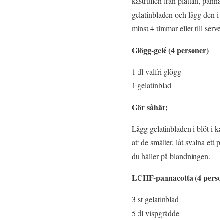
kastrullen från plattan, pann
gelatinbladen och lägg den i
minst 4 timmar eller till server
Glögg-gelé (4 personer)
1 dl valfri glögg
1 gelatinblad
Gör såhär;
Lägg gelatinbladen i blöt i k
att de smälter, låt svalna et
du häller på blandningen.
LCHF-pannacotta (4 pers
3 st gelatinblad
5 dl vispgrädde