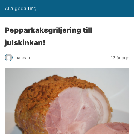
Alla goda ting
Pepparkaksgriljering till
julskinkan!
hannah
13 år ago