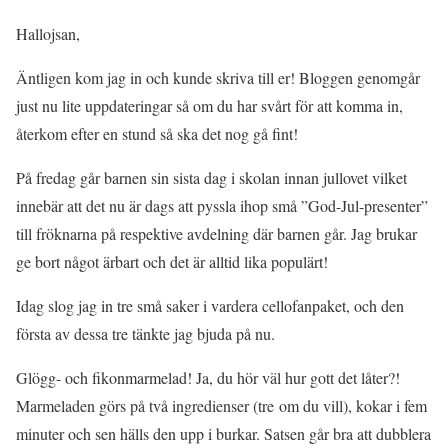
Hallojsan,
Äntligen kom jag in och kunde skriva till er! Bloggen genomgår
just nu lite uppdateringar så om du har svårt för att komma in,
återkom efter en stund så ska det nog gå fint!
På fredag går barnen sin sista dag i skolan innan jullovet vilket
innebär att det nu är dags att pyssla ihop små ”God-Jul-presenter”
till fröknarna på respektive avdelning där barnen går. Jag brukar
ge bort något ärbart och det är alltid lika populärt!
Idag slog jag in tre små saker i vardera cellofanpaket, och den
första av dessa tre tänkte jag bjuda på nu.
Glögg- och fikonmarmelad! Ja, du hör väl hur gott det låter?!
Marmeladen görs på två ingredienser (tre om du vill), kokar i fem
minuter och sen hälls den upp i burkar. Satsen går bra att dubblera