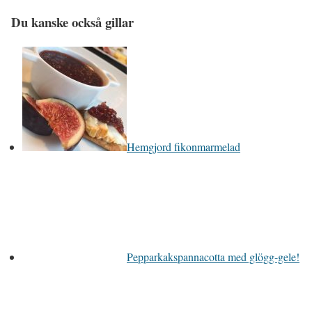
Du kanske också gillar
Hemgjord fikonmarmelad
Pepparkakspannacotta med glögg-gele!