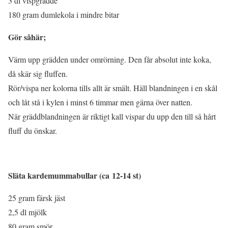
3 dl vispgrädde
180 gram dumlekola i mindre bitar
Gör såhär;
Värm upp grädden under omrörning. Den får absolut inte koka,
då skär sig fluffen.
Rör/vispa ner kolorna tills allt är smält. Häll blandningen i en skål
och låt stå i kylen i minst 6 timmar men gärna över natten.
När gräddblandningen är riktigt kall vispar du upp den till så hårt
fluff du önskar.
Släta kardemummabullar (ca 12-14 st)
25 gram färsk jäst
2,5 dl mjölk
80 gram smör