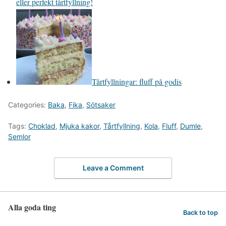
eller perfekt tårtfyllning!
Tårtfyllningar: fluff på godis
Categories:
Baka
,
Fika
,
Sötsaker
Tags:
Choklad
,
Mjuka kakor
,
Tårtfyllning
,
Kola
,
Fluff
,
Dumle
,
Semlor
Leave a Comment
Alla goda ting
Back to top