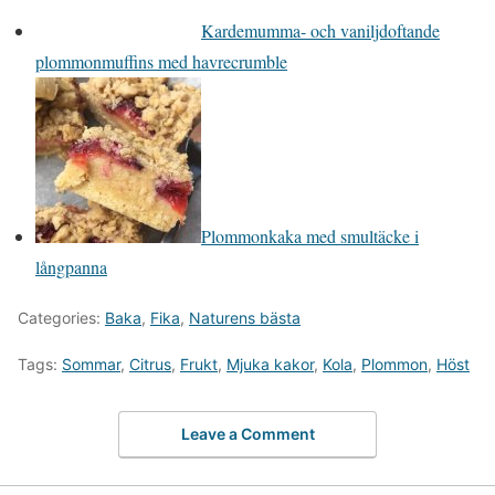
Kardemumma- och vaniljdoftande
plommonmuffins med havrecrumble
Plommonkaka med smultäcke i
långpanna
Categories:
Baka
,
Fika
,
Naturens bästa
Tags:
Sommar
,
Citrus
,
Frukt
,
Mjuka kakor
,
Kola
,
Plommon
,
Höst
Leave a Comment