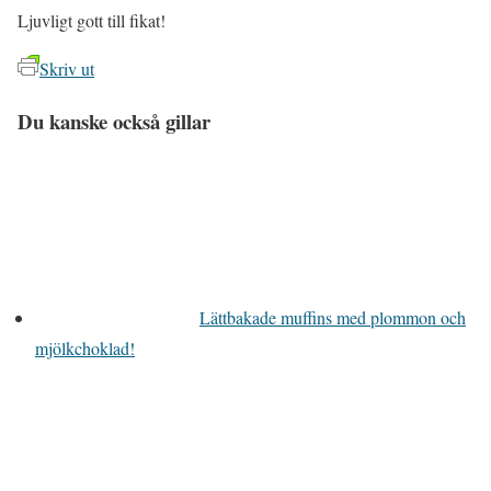
Ljuvligt gott till fikat!
Skriv ut
Du kanske också gillar
Lättbakade muffins med plommon och
mjölkchoklad!