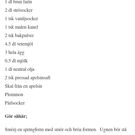
1 dl brun farin
2 dl strösocker
1 tsk vaniljsocker
1 tsk malen kanel
2 tsk bakpulver
4,5 dl vetemjöl
3 hela ägg
0,5 dl mjölk
1 dl neutral olja
2 tsk pressad apelsinsaft
Skal från en apelsin
Plommon
Pärlsocker
Gör såhär;
Smörj en springform med smör och bröa formen. Ugnen bör stå