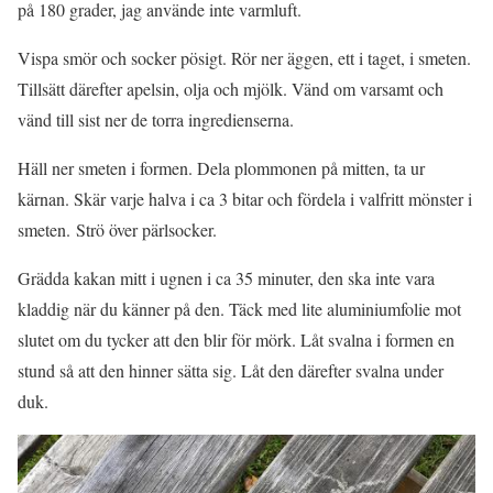
på 180 grader, jag använde inte varmluft.
Vispa smör och socker pösigt. Rör ner äggen, ett i taget, i smeten.
Tillsätt därefter apelsin, olja och mjölk. Vänd om varsamt och
vänd till sist ner de torra ingredienserna.
Häll ner smeten i formen. Dela plommonen på mitten, ta ur
kärnan. Skär varje halva i ca 3 bitar och fördela i valfritt mönster i
smeten. Strö över pärlsocker.
Grädda kakan mitt i ugnen i ca 35 minuter, den ska inte vara
kladdig när du känner på den. Täck med lite aluminiumfolie mot
slutet om du tycker att den blir för mörk. Låt svalna i formen en
stund så att den hinner sätta sig. Låt den därefter svalna under
duk.