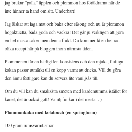
jag brukar ”palla” äpplen och plommon hos föräldrarna när de
inte hinner ta hand om sitt. Underbart!
Jag älskar att laga mat och baka efter säsong och nu är plommon
högaktuella, båda goda och vackra! Det går ju verkligen att göra
en hel massa saker men denna frukt. Du kommer få en hel rad
olika recept här på bloggen inom närmsta tiden.
Plommonen får en härligt len konsistens och den mjuka, fluffiga
kakan passar utmärkt till en kopp varmt att dricka. Vill du göra
den ännu festligare kan du servera lite vaniljsås till.
Om du vill kan du smaksätta smeten med kardemumma istället för
kanel, det är också gott! Vanilj funkar i det mesta. : )
Plommonkaka med kolatouch (en springform)
100 gram rumsvarmt smör