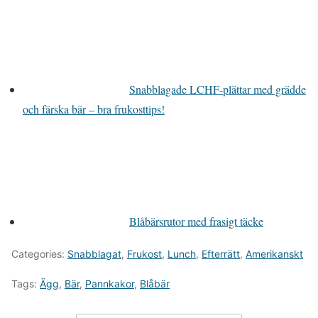
Snabblagade LCHF-plättar med grädde
och färska bär – bra frukosttips!
Blåbärsrutor med frasigt täcke
Categories:
Snabblagat
,
Frukost
,
Lunch
,
Efterrätt
,
Amerikanskt
Tags:
Ägg
,
Bär
,
Pannkakor
,
Blåbär