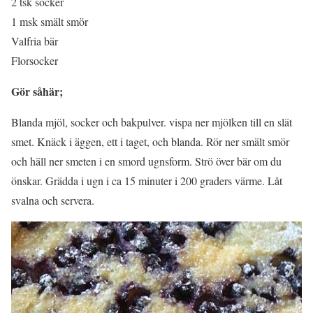
2 tsk socker
1 msk smält smör
Valfria bär
Florsocker
Gör såhär;
Blanda mjöl, socker och bakpulver. vispa ner mjölken till en slät
smet. Knäck i äggen, ett i taget, och blanda. Rör ner smält smör
och häll ner smeten i en smord ugnsform. Strö över bär om du
önskar. Grädda i ugn i ca 15 minuter i 200 graders värme. Låt
svalna och servera.