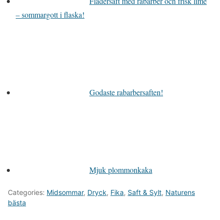
Flädersaft med rabarber och frisk lime
– sommargott i flaska!
Godaste rabarbersaften!
Mjuk plommonkaka
Categories:
Midsommar
,
Dryck
,
Fika
,
Saft & Sylt
,
Naturens
bästa