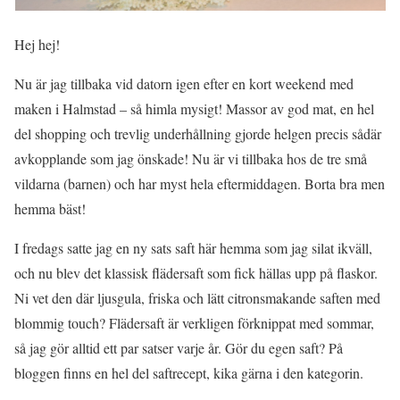
Hej hej!
Nu är jag tillbaka vid datorn igen efter en kort weekend med
maken i Halmstad – så himla mysigt! Massor av god mat, en hel
del shopping och trevlig underhållning gjorde helgen precis sådär
avkopplande som jag önskade! Nu är vi tillbaka hos de tre små
vildarna (barnen) och har myst hela eftermiddagen. Borta bra men
hemma bäst!
I fredags satte jag en ny sats saft här hemma som jag silat ikväll,
och nu blev det klassisk flädersaft som fick hällas upp på flaskor.
Ni vet den där ljusgula, friska och lätt citronsmakande saften med
blommig touch? Flädersaft är verkligen förknippat med sommar,
så jag gör alltid ett par satser varje år. Gör du egen saft? På
bloggen finns en hel del saftrecept, kika gärna i den kategorin.