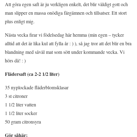
Att göra egen saft är ju verkligen enkelt, det blir väldigt gott och
man slipper en massa onödiga färgämnen och tillsatser. Ett stort
plus enligt mig.
Nästa vecka firar vi födelsedag här hemma (min egen – tycker
alltid att det är lika kul att fylla år : ) ), så jag tror att det blir en bra
blandning med såväl mat som sött under kommande vecka. Vi
hörs då! : )
Flädersaft (ca 2-2 1/2 liter)
35 nyplockade fläderblomsklasar
3 st citroner
1 1/2 liter vatten
1 1/2 liter socker
50 gram citronsyra
Gör såhär;