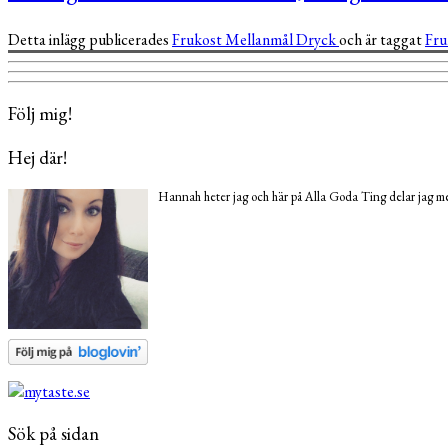
Detta inlägg publicerades
Frukost
Mellanmål
Dryck
och är taggat
Fr
Följ mig!
Hej där!
Hannah heter jag och här på Alla Goda Ting delar jag med
Sök på sidan