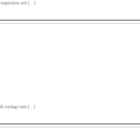
v inspiration och […]
till vardags som […]