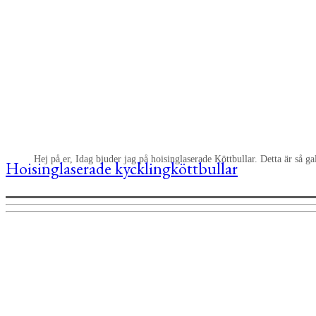
Hej på er, Idag bjuder jag på hoisinglaserade Köttbullar. Detta är så ga
Hoisinglaserade kycklingköttbullar