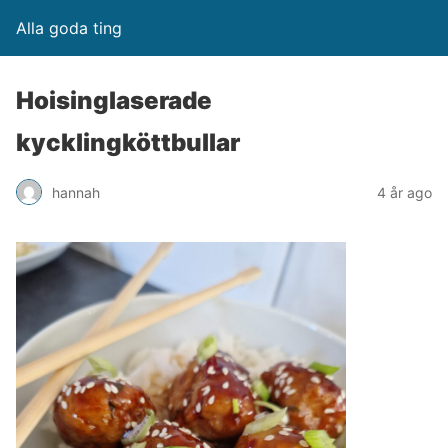
Alla goda ting
Hoisinglaserade
kycklingköttbullar
hannah
4 år ago