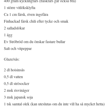
400 gram kycklingfärs (fläskfärs går också bra)
1 större vitlöksklyfta
Ca 1 cm färsk, riven ingefära
Finhackad färsk chili efter tycke och smak
2 salladslökar
1 ägg
Ev Ströbröd om du önskar fastare bullar
Salt och vitpeppar
Glaze/sås:
2 dl hoisinsås
0,5 dl vatten
0,5 dl strösocker
2 msk risvinäger
3 msk japansk soja
1 tsk samtal olek (kan uteslutas om du inte vill ha så mycket hetta)