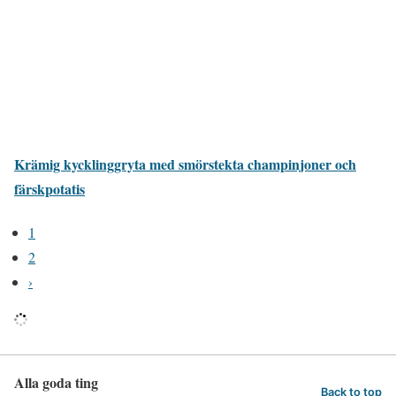
Krämig kycklinggryta med smörstekta champinjoner och
färskpotatis
1
2
›
Alla goda ting
Back to top