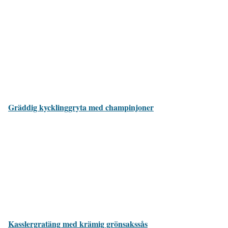
Gräddig kycklinggryta med champinjoner
Kasslergratäng med krämig grönsakssås