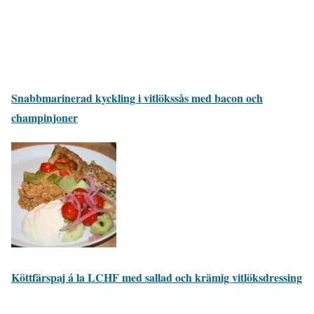
Snabbmarinerad kyckling i vitlökssås med bacon och
champinjoner
Köttfärspaj á la LCHF med sallad och krämig vitlöksdressing