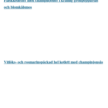
Fläskkotletter med champinjoner i krämig grönpepparsås
och blomkålsmos
Vitlöks- och rosmarinspäckad hel kotlett med champinjonsås