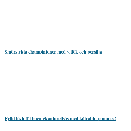
Smörstekta champinjoner med vitlök och persilja
Fylld lövbiff i bacon/kantarellsås med kålrabbi-pommes!