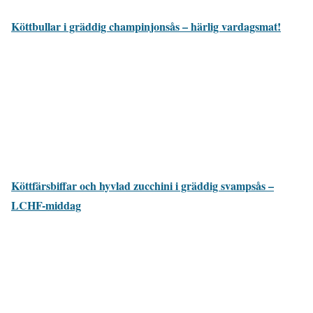
Köttbullar i gräddig champinjonsås – härlig vardagsmat!
Köttfärsbiffar och hyvlad zucchini i gräddig svampsås –
LCHF-middag