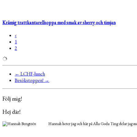
Krämig trattkantarellsoppa med smak av sherry och timjan
‹
1
2
←
LCHF-lunch
Besökstoppen!
→
Följ mig!
Hej där!
Hannah heter jag och här på Alla Goda Ting delar jag med