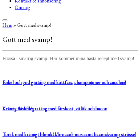
Kontakt & annonsering
Om mig
Hem
»
Gott med svamp!
Gott med svamp!
Frossa i smarrig svamp! Här kommer mina bästa recept med svamp!
Enkel och god gratäng med köttfärs, champinjoner och zucchini!
Krämig fläskfilégratäng med färskost, vitlök och bacon
Torsk med krämigt blomkål/broccoli-mos samt bacon/svamp-strössel