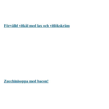
Förvälld vitkål med lax och vitlökskräm
Zucchinisoppa med bacon!