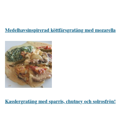
Medelhavsinspirerad köttfärsgratäng med mozarella
Kasslergratäng med sparris, chutney och solrosfrön!