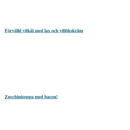
Förvälld vitkål med lax och vitlökskräm
Zucchinisoppa med bacon!