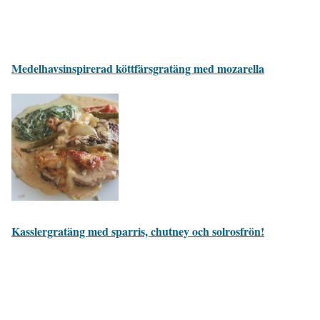
Medelhavsinspirerad köttfärsgratäng med mozarella
Kasslergratäng med sparris, chutney och solrosfrön!