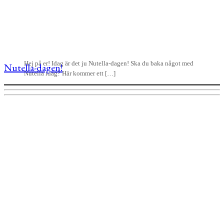
Hej på er! Idag är det ju Nutella-dagen! Ska du baka något med
Nutella-dagen!
Nutella idag? Här kommer ett […]