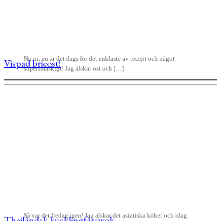
Nu ni, nu är det dags för det enklaste av recept och något
Vispad brieost!
supersmaskigt! Jag älskar ost och […]
Så var det fredag igen! Jag älskar det asiatiska köket och idag
Thailändsk kycklingfärswok