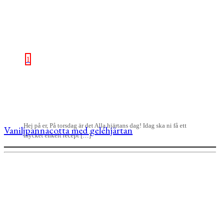
1
Hej på er, På torsdag är det Alla hjärtans dag! Idag ska ni få ett
Vaniljpannacotta med geléhjärtan
mycket enkelt recept […]