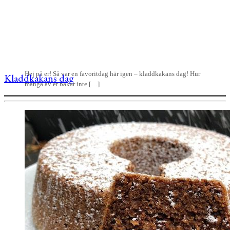
Hej på er! Så var en favoritdag här igen – kladdkakans dag! Hur
Kladdkakans dag
många av er bakar inte […]