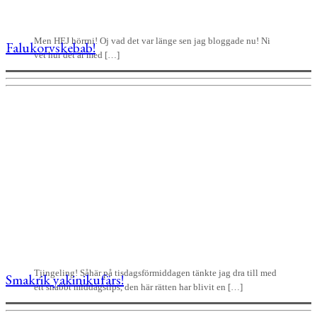
Men HEJ hörrni! Oj vad det var länge sen jag bloggade nu! Ni
Falukorvskebab!
vet hur det är med […]
Tjingeling! Såhär på tisdagsförmiddagen tänkte jag dra till med
Smakrik yakinikufärs!
ett snabbt middagstips, den här rätten har blivit en […]