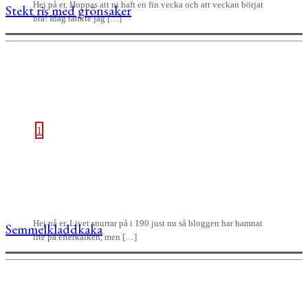
Hej på er, Hoppas att ni haft en fin vecka och att veckan börjat
Stekt ris med grönsaker
bra! Idag tänkte jag […]
1
Hej på er, Livet snurrar på i 190 just nu så bloggen har hamnat
Semmelkladdkaka
lite på efterkälken, men […]