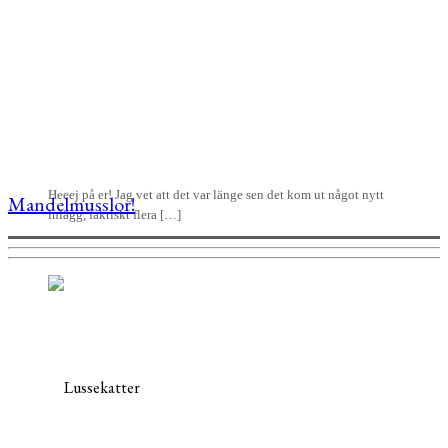
Heeej på er! Jag vet att det var länge sen det kom ut något nytt
Mandelmusslor!
inlägg, faktiskt flera […]