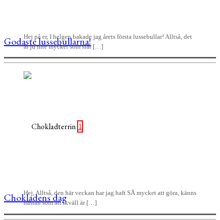
Hej på er, I helgen bakade jag årets första lussebullar! Alltså, det
Godaste lussebullarna!
är ju inte mycket som slår […]
1
Hej, Alltså, den här veckan har jag haft SÅ mycket att göra, känns
Chokladens dag
nästan som att ikväll är […]