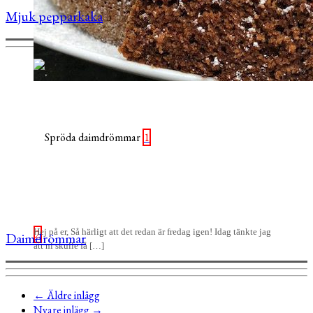
Mjuk pepparkaka
1
Hej på er, Så härligt att det redan är fredag igen! Idag tänkte jag
2
Daimdrömmar
att ni skulle få […]
←
Äldre inlägg
Nyare inlägg
→