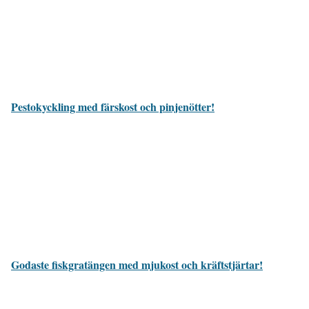
Pestokyckling med färskost och pinjenötter!
Godaste fiskgratängen med mjukost och kräftstjärtar!