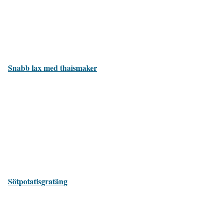
Snabb lax med thaismaker
Sötpotatisgratäng