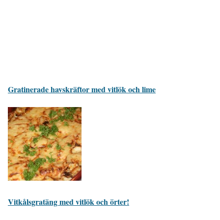
Gratinerade havskräftor med vitlök och lime
Vitkålsgratäng med vitlök och örter!