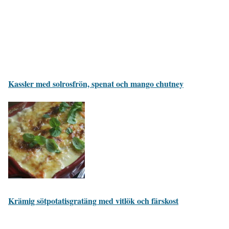
Kassler med solrosfrön, spenat och mango chutney
Krämig sötpotatisgratäng med vitlök och färskost