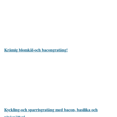
Krämig blomkål-och bacongratäng!
Kyckling-och sparrisgratäng med bacon, basilika och
pinjenötter!