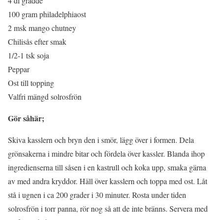
4 dl grädde
100 gram philadelphiaost
2 msk mango chutney
Chilisås efter smak
1/2-1 tsk soja
Peppar
Ost till topping
Valfri mängd solrosfrön
Gör såhär;
Skiva kasslern och bryn den i smör, lägg över i formen. Dela
grönsakerna i mindre bitar och fördela över kassler. Blanda ihop
ingredienserna till såsen i en kastrull och koka upp, smaka gärna
av med andra kryddor. Häll över kasslern och toppa med ost. Låt
stå i ugnen i ca 200 grader i 30 minuter. Rosta under tiden
solrosfrön i torr panna, rör nog så att de inte bränns. Servera med