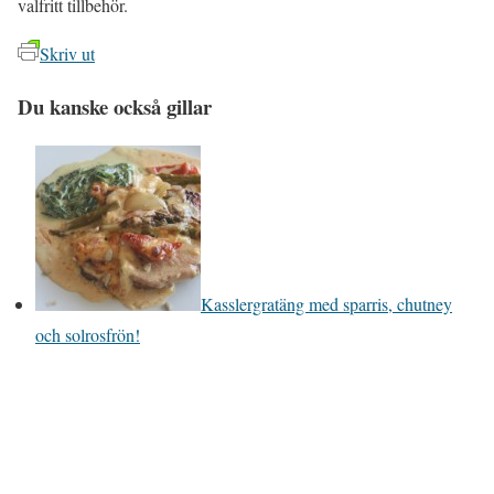
valfritt tillbehör.
Skriv ut
Du kanske också gillar
Kasslergratäng med sparris, chutney
och solrosfrön!