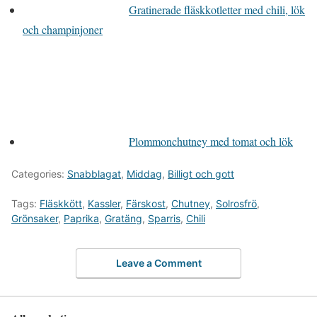
Gratinerade fläskkotletter med chili, lök
och champinjoner
Plommonchutney med tomat och lök
Categories:
Snabblagat
,
Middag
,
Billigt och gott
Tags:
Fläskkött
,
Kassler
,
Färskost
,
Chutney
,
Solrosfrö
,
Grönsaker
,
Paprika
,
Gratäng
,
Sparris
,
Chili
Leave a Comment