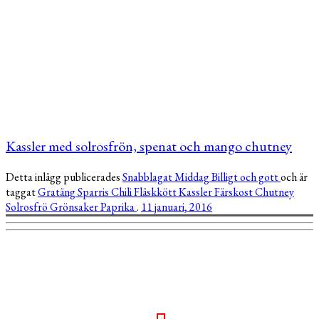
Kassler med solrosfrön, spenat och mango chutney
Detta inlägg publicerades
Snabblagat
Middag
Billigt och gott
och är
taggat
Gratäng
Sparris
Chili
Fläskkött
Kassler
Färskost
Chutney
Solrosfrö
Grönsaker
Paprika
.
11 januari, 2016