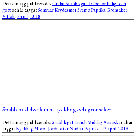
Detta inlägg publicerades
Grillat
Snabblagat
Tillbehör
Billigt och
gott
och är taggat
Sommar
Kryddsmör
Svamp
Paprika
Grönsaker
Vitlök
.
24 juli, 2018
Snabb nudelwok med kyckling och grönsaker
Detta inlägg publicerades
Snabblagat
Lunch
Middag
Asiatiskt
och är
taggat
Kyckling
Morot
Jordnötter
Nudlar
Paprika
.
13 april, 2018