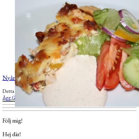
Nyårsafton – trevligt kökspyssel dagen lång
Detta inlägg publicerades
Lunch
Middag
och är taggat
Chili
Paprika
Ägg
Grönsaker
Bacon
Paj
Kyckling
.
2 januari, 2012
Följ mig!
Hej där!