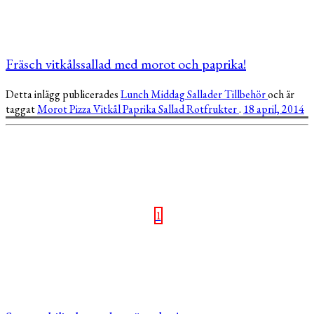
Fräsch vitkålssallad med morot och paprika!
Detta inlägg publicerades
Lunch
Middag
Sallader
Tillbehör
och är
taggat
Morot
Pizza
Vitkål
Paprika
Sallad
Rotfrukter
.
18 april, 2014
1