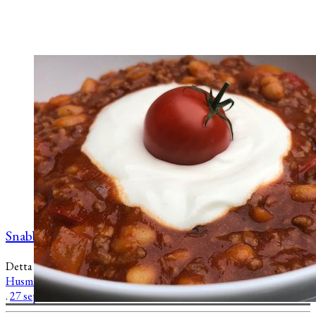
Snabb chili con carne
Detta inlägg publicerades
Snabblagat
Lunch
Middag
LCHF
Husmanskost
och är taggat
Chili
Köttfärs
Tomat
Paprika
Vita bönor
.
27 september, 2018