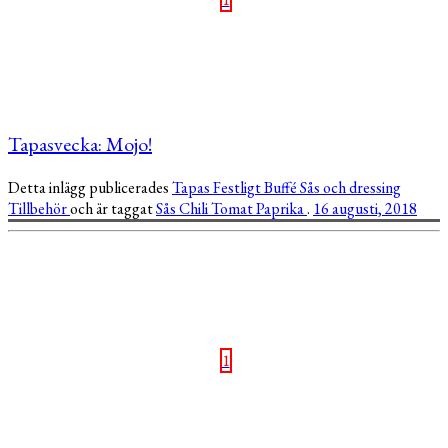
Tapasvecka: Mojo!
Detta inlägg publicerades
Tapas
Festligt
Buffé
Sås och dressing
Tillbehör
och är taggat
Sås
Chili
Tomat
Paprika
.
16 augusti, 2018
1