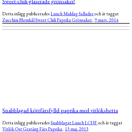
Sweet-chili-glaserade grönsaker!
Detta inlägg publicerades
Lunch
Middag
Sallader
och är taggat
Zucchini
Blomkål
Sweet Chili
Paprika
Grönsaker
.
9 mars, 2014
Snabblagad köttfärsfylld paprika med vitlökshetta
Detta inlägg publicerades
Snabblagat
Lunch
LCHF
och är taggat
Vitlök
Ost
Gratäng
Färs
Paprika
.
13 maj, 2013