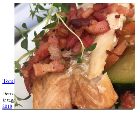
Torsk med bacon i foliepaket
Detta inlägg publicerades
Fisk och skaldjur
Snabblagat
Middag
och
är taggat
Bacon
Potatis
Zucchini
Fisk
Paprika
Torsk
.
14 september,
2018