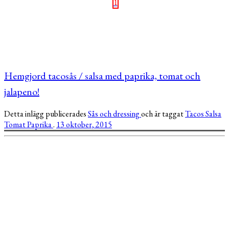
1
Hemgjord tacosås / salsa med paprika, tomat och
jalapeno!
Detta inlägg publicerades
Sås och dressing
och är taggat
Tacos
Salsa
Tomat
Paprika
.
13 oktober, 2015