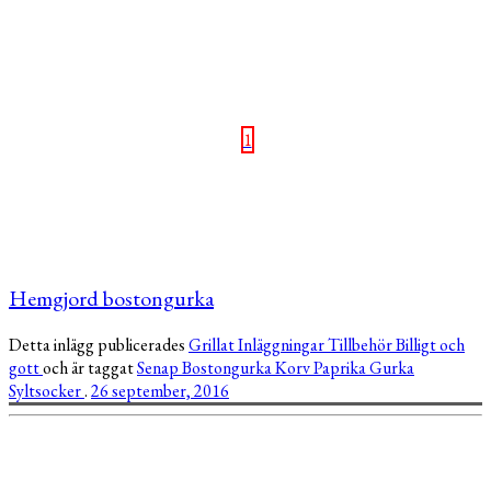
1
Hemgjord bostongurka
Detta inlägg publicerades
Grillat
Inläggningar
Tillbehör
Billigt och
gott
och är taggat
Senap
Bostongurka
Korv
Paprika
Gurka
Syltsocker
.
26 september, 2016