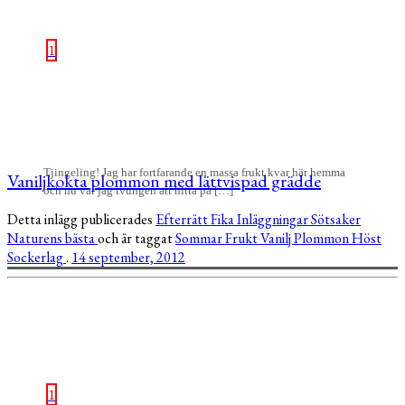
1
Tjingeling! Jag har fortfarande en massa frukt kvar här hemma
Vaniljkokta plommon med lättvispad grädde
och nu var jag tvungen att hitta på […]
Detta inlägg publicerades
Efterrätt
Fika
Inläggningar
Sötsaker
Naturens bästa
och är taggat
Sommar
Frukt
Vanilj
Plommon
Höst
Sockerlag
.
14 september, 2012
1