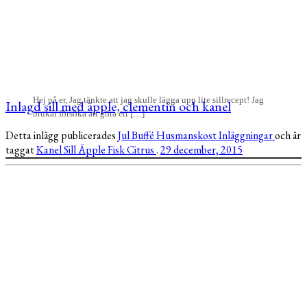
Hej på er, Jag tänkte att jag skulle lägga upp lite sillrecept! Jag
Inlagd sill med äpple, clementin och kanel
brukar försöka att göra ett […]
Detta inlägg publicerades
Jul
Buffé
Husmanskost
Inläggningar
och är
taggat
Kanel
Sill
Äpple
Fisk
Citrus
.
29 december, 2015