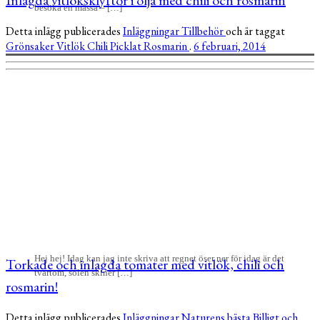
besöka en mässa – […]
Detta inlägg publicerades
Inläggningar
Tillbehör
och är taggat
Grönsaker
Vitlök
Chili
Picklat
Rosmarin
.
6 februari, 2014
Hej hej! Idag kan jag inte skriva att regnet öser ner för idag är det
Torkade och inlagda tomater med vitlök, chili och
tvärtom, solen skiner […]
rosmarin!
Detta inlägg publicerades
Inläggningar
Naturens bästa
Billigt och