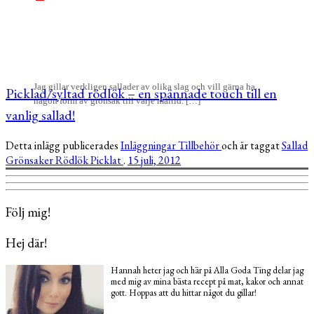
Jag gillar verkligen sallader av olika slag och vill gärna ha
Picklad/syltad rödlök – en spännade touch till en
någon form av grönsak till varje måltid. […]
vanlig sallad!
Detta inlägg publicerades
Inläggningar
Tillbehör
och är taggat
Sallad
Grönsaker
Rödlök
Picklat
.
15 juli, 2012
Följ mig!
Hej där!
Hannah heter jag och här på Alla Goda Ting delar jag
med mig av mina bästa recept på mat, kakor och annat
gott. Hoppas att du hittar något du gillar!