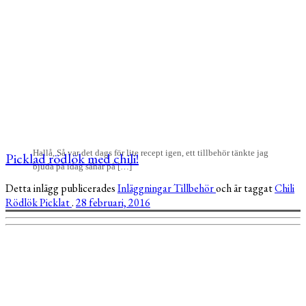
Hallå, Så var det dags för lite recept igen, ett tillbehör tänkte jag
Picklad rödlök med chili!
bjuda på idag såhär på […]
Detta inlägg publicerades
Inläggningar
Tillbehör
och är taggat
Chili
Rödlök
Picklat
.
28 februari, 2016