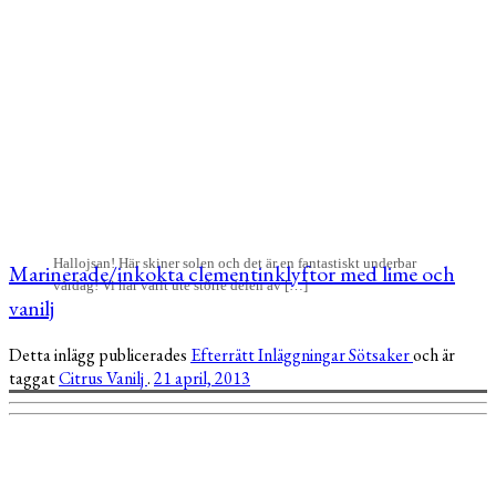
Hallojsan! Här skiner solen och det är en fantastiskt underbar
Marinerade/inkokta clementinklyftor med lime och
vårdag! Vi har varit ute större delen av […]
vanilj
Detta inlägg publicerades
Efterrätt
Inläggningar
Sötsaker
och är
taggat
Citrus
Vanilj
.
21 april, 2013