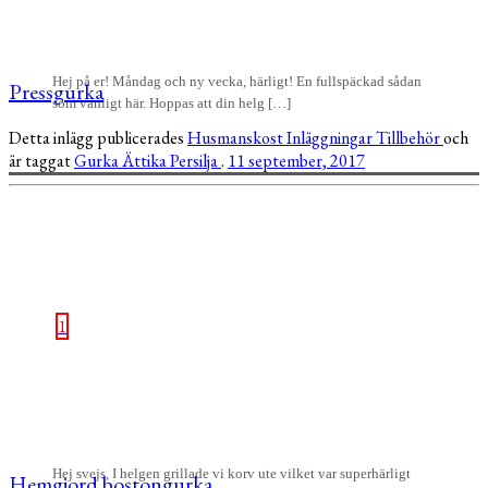
Hej på er! Måndag och ny vecka, härligt! En fullspäckad sådan
Pressgurka
som vanligt här. Hoppas att din helg […]
Detta inlägg publicerades
Husmanskost
Inläggningar
Tillbehör
och
är taggat
Gurka
Ättika
Persilja
.
11 september, 2017
1
Hej svejs, I helgen grillade vi korv ute vilket var superhärligt
Hemgjord bostongurka