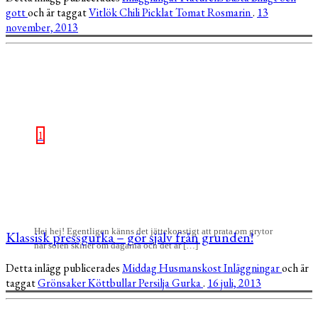
gott
och är taggat
Vitlök
Chili
Picklat
Tomat
Rosmarin
.
13
november, 2013
1
Hej hej! Egentligen känns det jättekonstigt att prata om grytor
Klassisk pressgurka – gör själv från grunden!
när solen skiner om dagarna och det är […]
Detta inlägg publicerades
Middag
Husmanskost
Inläggningar
och är
taggat
Grönsaker
Köttbullar
Persilja
Gurka
.
16 juli, 2013