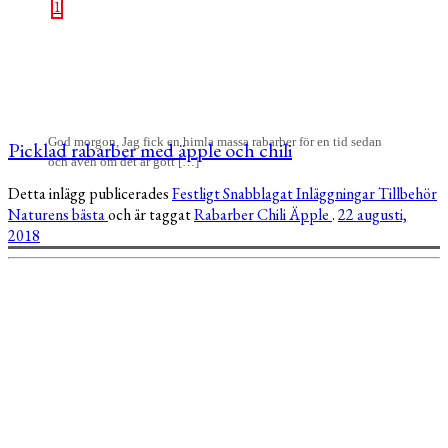
1
God morgon, Jag fick en himla massa rabarber för en tid sedan
Picklad rabarber med äpple och chili
och även om det är gott […]
Detta inlägg publicerades
Festligt
Snabblagat
Inläggningar
Tillbehör
Naturens bästa
och är taggat
Rabarber
Chili
Äpple
.
22 augusti,
2018