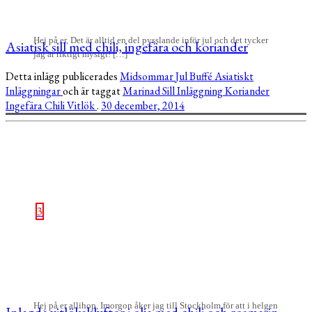
Hej på er, Det är alltid en del pysslande inför jul och det tycker
Asiatisk sill med chili, ingefära och koriander
jag är riktigt mysigt! […]
Detta inlägg publicerades
Midsommar
Jul
Buffé
Asiatiskt
Inläggningar
och är taggat
Marinad
Sill
Inläggning
Koriander
Ingefära
Chili
Vitlök
.
30 december, 2014
3
Hej på er allihop, Imorgon åker jag till Stockholm för att i helgen
Inlagda vitlöksklyftor i olja med chili och rosmarin