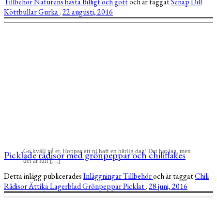
Tillbehör
Naturens bästa
Billigt och gott
och är taggat
Senap
Dill
Köttbullar
Gurka
.
22 augusti, 2016
Go kväll på er, Hoppas att ni haft en härlig dag! Det har jag, men
Picklade rädisor med grönpeppar och chiliflakes
det är full […]
Detta inlägg publicerades
Inläggningar
Tillbehör
och är taggat
Chili
Rädisor
Ättika
Lagerblad
Grönpeppar
Picklat
.
28 juni, 2016