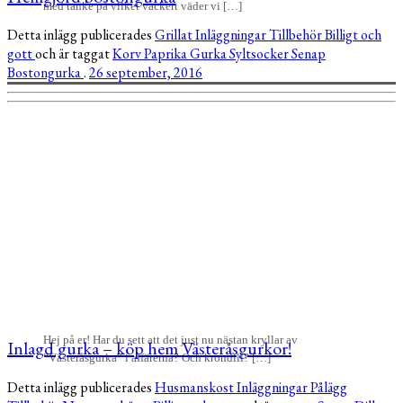
med tanke på vilket vackert väder vi […]
Detta inlägg publicerades
Grillat
Inläggningar
Tillbehör
Billigt och
gott
och är taggat
Korv
Paprika
Gurka
Syltsocker
Senap
Bostongurka
.
26 september, 2016
Hej på er! Har du sett att det just nu nästan kryllar av
Inlagd gurka – köp hem Västeråsgurkor!
”Västeråsgurka” i affärerna? Och krondill? […]
Detta inlägg publicerades
Husmanskost
Inläggningar
Pålägg