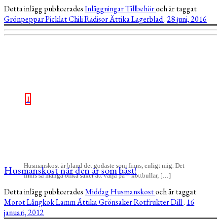
Detta inlägg publicerades
Inläggningar
Tillbehör
och är taggat
Grönpeppar
Picklat
Chili
Rädisor
Ättika
Lagerblad
.
28 juni, 2016
1
Husmanskost är bland det godaste som finns, enligt mig. Det
Husmanskost när den är som bäst!
finns så många olika saker att välja på – köttbullar, […]
Detta inlägg publicerades
Middag
Husmanskost
och är taggat
Morot
Långkok
Lamm
Ättika
Grönsaker
Rotfrukter
Dill
.
16
januari, 2012