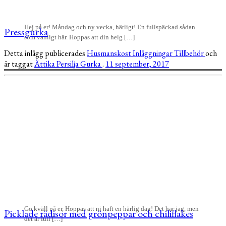
Hej på er! Måndag och ny vecka, härligt! En fullspäckad sådan
Pressgurka
som vanligt här. Hoppas att din helg […]
Detta inlägg publicerades
Husmanskost
Inläggningar
Tillbehör
och
är taggat
Ättika
Persilja
Gurka
.
11 september, 2017
Go kväll på er, Hoppas att ni haft en härlig dag! Det har jag, men
Picklade rädisor med grönpeppar och chiliflakes
det är full […]