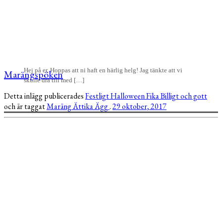
Hej på er, Hoppas att ni haft en härlig helg! Jag tänkte att vi
Marängspöken
skulle dra till med […]
Detta inlägg publicerades
Festligt
Halloween
Fika
Billigt och gott
och är taggat
Maräng
Ättika
Ägg
.
29 oktober, 2017