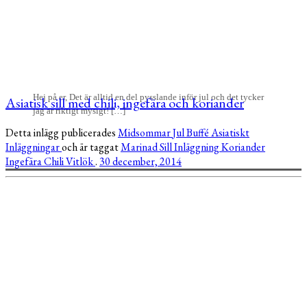
Hej på er, Det är alltid en del pysslande inför jul och det tycker
Asiatisk sill med chili, ingefära och koriander
jag är riktigt mysigt! […]
Detta inlägg publicerades
Midsommar
Jul
Buffé
Asiatiskt
Inläggningar
och är taggat
Marinad
Sill
Inläggning
Koriander
Ingefära
Chili
Vitlök
.
30 december, 2014