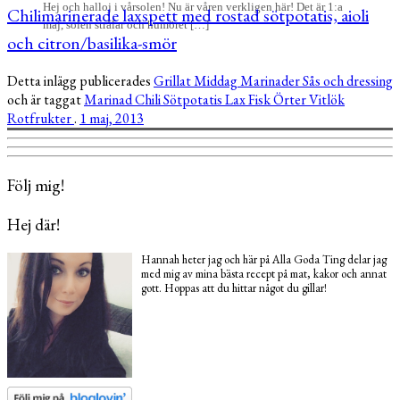
Hej och halloj i vårsolen! Nu är våren verkligen här! Det är 1:a
Chilimarinerade laxspett med rostad sötpotatis, aioli
maj, solen strålar och humöret […]
och citron/basilika-smör
Detta inlägg publicerades
Grillat
Middag
Marinader
Sås och dressing
och är taggat
Marinad
Chili
Sötpotatis
Lax
Fisk
Örter
Vitlök
Rotfrukter
.
1 maj, 2013
Följ mig!
Hej där!
Hannah heter jag och här på Alla Goda Ting delar jag
med mig av mina bästa recept på mat, kakor och annat
gott. Hoppas att du hittar något du gillar!