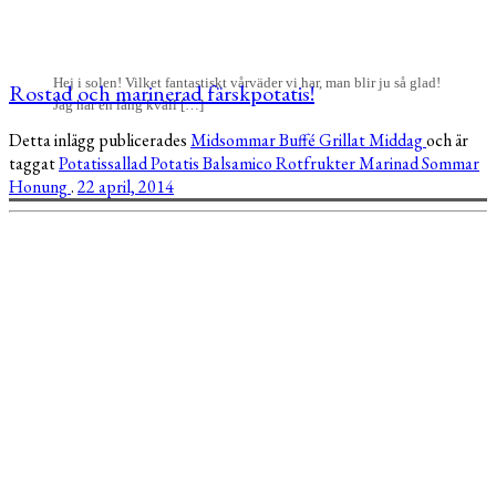
Hej i solen! Vilket fantastiskt vårväder vi har, man blir ju så glad!
Rostad och marinerad färskpotatis!
Jag har en lång kväll […]
Detta inlägg publicerades
Midsommar
Buffé
Grillat
Middag
och är
taggat
Potatissallad
Potatis
Balsamico
Rotfrukter
Marinad
Sommar
Honung
.
22 april, 2014