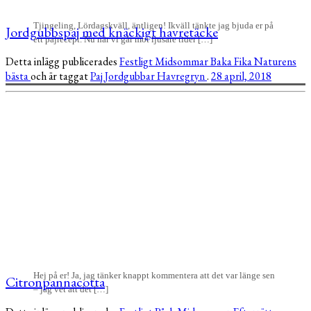
Tjingeling, Lördagskväll, äntligen! Ikväll tänkte jag bjuda er på
Jordgubbspaj med knäckigt havretäcke
ett pajrecept. Nu när vi går mot ljusare tider […]
Detta inlägg publicerades
Festligt
Midsommar
Baka
Fika
Naturens
bästa
och är taggat
Paj
Jordgubbar
Havregryn
.
28 april, 2018
Hej på er! Ja, jag tänker knappt kommentera att det var länge sen
Citronpannacotta
– jag vet att det […]