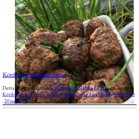
Köttbullar till midsommar
Detta inlägg publicerades
Midsommar
Middag
LCHF
och är taggat
Köttbullar
Ägg
Örter
Vitlök
Sommar
Senap
Färs
Fläskkött
Nötkött
.
20 juni, 2016