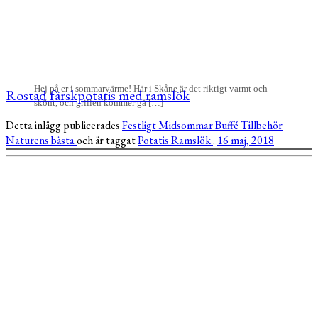
Hej på er i sommarvärme! Här i Skåne är det riktigt varmt och
Rostad färskpotatis med ramslök
skönt, och grillen kommer gå […]
Detta inlägg publicerades
Festligt
Midsommar
Buffé
Tillbehör
Naturens bästa
och är taggat
Potatis
Ramslök
.
16 maj, 2018