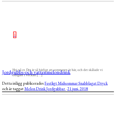
1
Hej på er, Det är så härligt att sommaren är här, och det skålade vi
Jordgubbs-och vattenmelondrink
tidigare i veckan […]
Detta inlägg publicerades
Festligt
Midsommar
Snabblagat
Dryck
och är taggat
Melon
Drink
Jordgubbar
.
21 juni, 2018