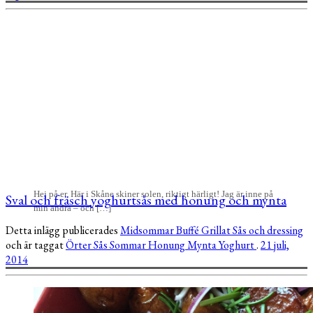
Hej på er, Här i Skåne skiner solen, riktigt härligt! Jag är inne på
Sval och fräsch yoghurtsås med honung och mynta
min andra – och […]
Detta inlägg publicerades
Midsommar
Buffé
Grillat
Sås och dressing
och är taggat
Örter
Sås
Sommar
Honung
Mynta
Yoghurt
.
21 juli,
2014