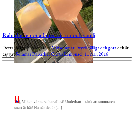
Rabarberlemonad med citron och vanilj
Detta inlägg publicerades
Midsommar
Dryck
Billigt och gott
och är
taggat
Sommar
Rabarber
Citrus
Lemonad
.
11 maj, 2016
1
Hej, Vilken värme vi har alltså! Underbart – tänk att sommaren
snart är här! Nu när det är […]