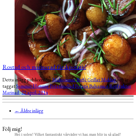
Rostad och marinerad färskpotatis!
Detta inlägg publicerades
Midsommar
Buffé
Grillat
Middag
och är
taggat
Sommar
Honung
Potatissallad
Potatis
Balsamico
Rotfrukter
Marinad
.
22 april, 2014
←
Äldre inlägg
Följ mig!
Hej i solen! Vilket fantastiskt vårväder vi har, man blir ju så glad!