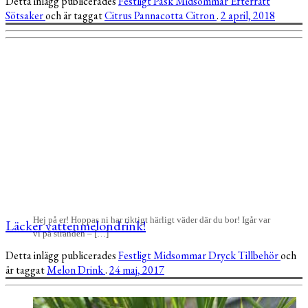
Detta inlägg publicerades
Festligt
Påsk
Midsommar
Efterrätt
Sötsaker
och är taggat
Citrus
Pannacotta
Citron
.
2 april, 2018
Hej på er! Hoppas ni har riktigt härligt väder där du bor! Igår var
Läcker vattenmelondrink!
vi på stranden – […]
Detta inlägg publicerades
Festligt
Midsommar
Dryck
Tillbehör
och
är taggat
Melon
Drink
.
24 maj, 2017