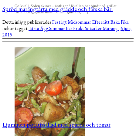
Go kväll, Solen skiner – äntligen! Kvällen har bjudit på grillat
Spröd marängtårta med grädde och färska bär!
till middag, glada skratt och ett glas vin, […]
Detta inlägg publicerades
Festligt
Midsommar
Efterrätt
Baka
Fika
och är taggat
Tårta
Ägg
Sommar
Bär
Frukt
Sötsaker
Maräng
.
6 juni,
2015
Ljummen potatissallad med sparris och tomat