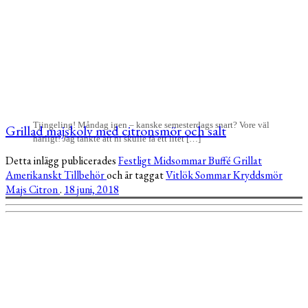
Tjingeling! Måndag igen – kanske semesterdags snart? Vore väl
Grillad majskolv med citronsmör och salt
härligt! Jag tänkte att ni skulle få ett litet […]
Detta inlägg publicerades
Festligt
Midsommar
Buffé
Grillat
Amerikanskt
Tillbehör
och är taggat
Vitlök
Sommar
Kryddsmör
Majs
Citron
.
18 juni, 2018