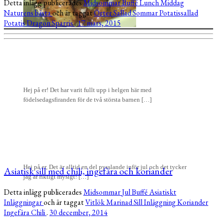
Detta inlägg publicerades
Midsommar
Buffé
Lunch
Middag
Naturens bästa
och är taggat
Örter
Sallad
Sommar
Potatissallad
Potatis
Dragon
Sparris
.
17 mars, 2015
Hej på er! Det har varit fullt upp i helgen här med
födelsedagsfiranden för de två största barnen […]
Hej på er, Det är alltid en del pysslande inför jul och det tycker
Asiatisk sill med chili, ingefära och koriander
jag är riktigt mysigt! […]
Detta inlägg publicerades
Midsommar
Jul
Buffé
Asiatiskt
Inläggningar
och är taggat
Vitlök
Marinad
Sill
Inläggning
Koriander
Ingefära
Chili
.
30 december, 2014