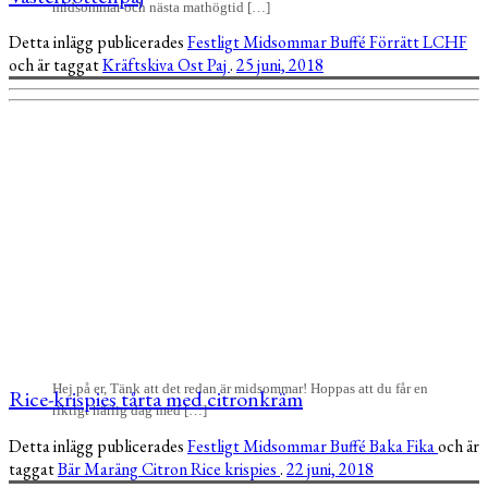
midsommar och nästa mathögtid […]
Detta inlägg publicerades
Festligt
Midsommar
Buffé
Förrätt
LCHF
och är taggat
Kräftskiva
Ost
Paj
.
25 juni, 2018
Hej på er, Tänk att det redan är midsommar! Hoppas att du får en
Rice-krispies tårta med citronkräm
riktigt härlig dag med […]
Detta inlägg publicerades
Festligt
Midsommar
Buffé
Baka
Fika
och är
taggat
Bär
Maräng
Citron
Rice krispies
.
22 juni, 2018