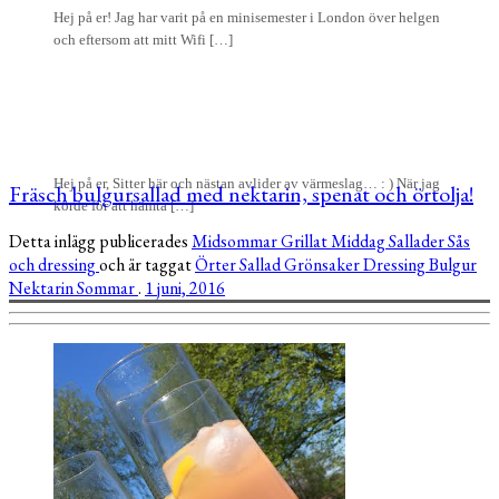
Hej på er! Jag har varit på en minisemester i London över helgen
och eftersom att mitt Wifi […]
Hej på er, Sitter här och nästan avlider av värmeslag… : ) När jag
Fräsch bulgursallad med nektarin, spenat och örtolja!
körde för att hämta […]
Detta inlägg publicerades
Midsommar
Grillat
Middag
Sallader
Sås
och dressing
och är taggat
Örter
Sallad
Grönsaker
Dressing
Bulgur
Nektarin
Sommar
.
1 juni, 2016