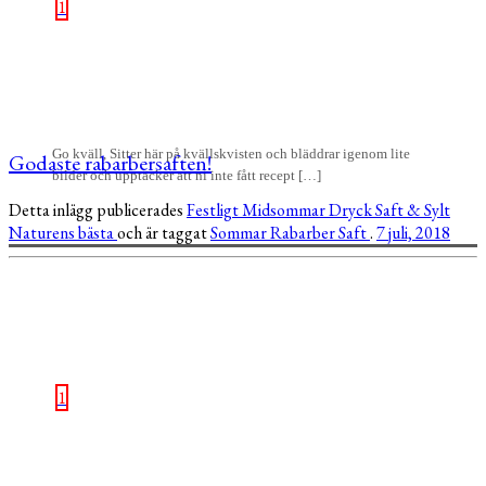
1
Go kväll, Sitter här på kvällskvisten och bläddrar igenom lite
Godaste rabarbersaften!
bilder och upptäcker att ni inte fått recept […]
Detta inlägg publicerades
Festligt
Midsommar
Dryck
Saft & Sylt
Naturens bästa
och är taggat
Sommar
Rabarber
Saft
.
7 juli, 2018
1