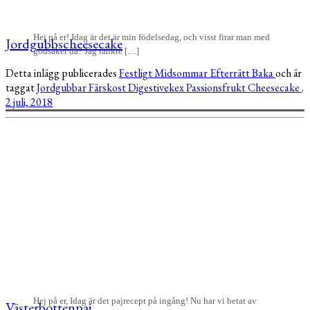
Hej på er! Idag är det är min födelsedag, och visst firar man med
Jordgubbscheesecake
godsaker då? Jag tänkte […]
Detta inlägg publicerades
Festligt
Midsommar
Efterrätt
Baka
och är
taggat
Jordgubbar
Färskost
Digestivekex
Passionsfrukt
Cheesecake
.
2 juli, 2018
Hej på er, Idag är det pajrecept på ingång! Nu har vi betat av
Västerbottenpaj