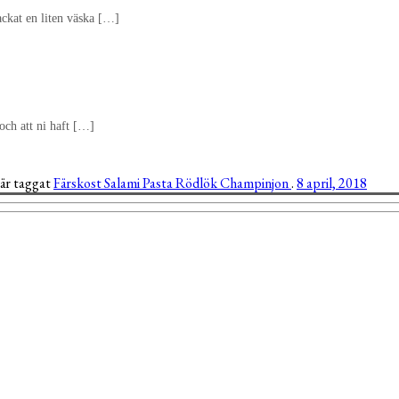
ackat en liten väska […]
 och att ni haft […]
 är taggat
Färskost
Salami
Pasta
Rödlök
Champinjon
.
8 april, 2018