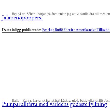
Hej på er! Såhär i början på året tänkte jag att vi skulle dra till med et
Jalapenopoppers!
Detta inlägg publicerades
Festligt
Buffé
Förrätt
Amerikanskt
Tillbeh
Halloj! Karva, karva, skära, skära! Läskig, glad, busig eller snäll? J
Pumparulltårta med världens godaste fyllning