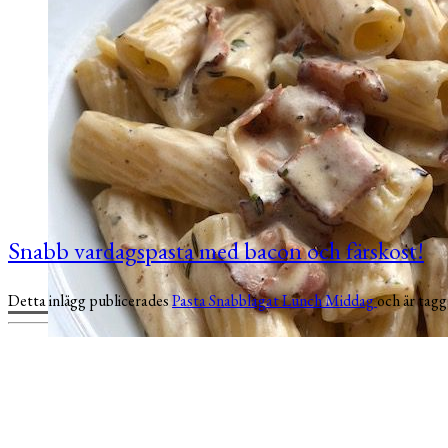
Snabb vardagspasta med bacon och färskost!
Detta inlägg publicerades
Pasta
Snabblagat
Lunch
Middag
och är tag