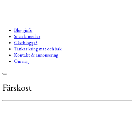
Blogginfo
Sociala medier
Gästblogga?
Tankar kring mat och bak
Kontakt & annonsering
Om mig
Färskost