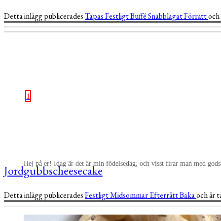
Detta inlägg publicerades
Tapas
Festligt
Buffé
Snabblagat
Förrätt
och
1
Hej på er! Idag är det är min födelsedag, och visst firar man med god
Jordgubbscheesecake
Detta inlägg publicerades
Festligt
Midsommar
Efterrätt
Baka
och är 