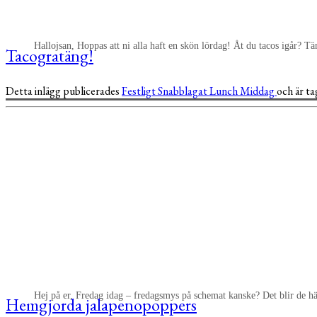
Hallojsan, Hoppas att ni alla haft en skön lördag! Åt du tacos igår? Tä
Tacogratäng!
Detta inlägg publicerades
Festligt
Snabblagat
Lunch
Middag
och är t
Hej på er, Fredag idag – fredagsmys på schemat kanske? Det blir de 
Hemgjorda jalapenopoppers