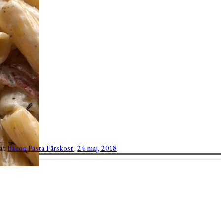
gat
Bacon
Pasta
Färskost
.
24 maj, 2018