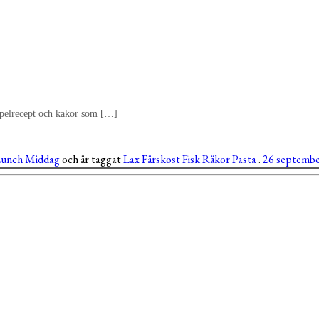
 äppelrecept och kakor som […]
Lunch
Middag
och är taggat
Lax
Färskost
Fisk
Räkor
Pasta
.
26 septembe