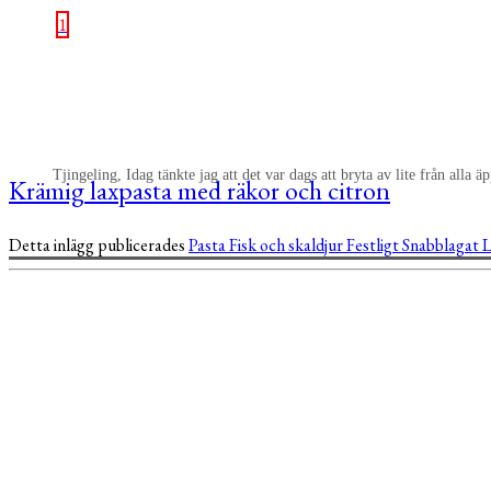
1
Tjingeling, Idag tänkte jag att det var dags att bryta av lite från alla
Krämig laxpasta med räkor och citron
Detta inlägg publicerades
Pasta
Fisk och skaldjur
Festligt
Snabblagat