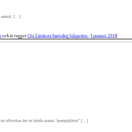
t enkelt, […]
ör
och är taggat
Ost
Färskost
Smördeg
Jalapeños
.
5 januari, 2018
ust nu tillverkas det en himla massa ”pumpalyktor” […]