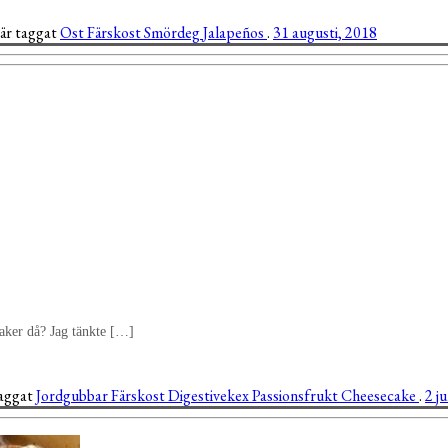
 är taggat
Ost
Färskost
Smördeg
Jalapeños
.
31 augusti, 2018
saker då? Jag tänkte […]
taggat
Jordgubbar
Färskost
Digestivekex
Passionsfrukt
Cheesecake
.
2 ju