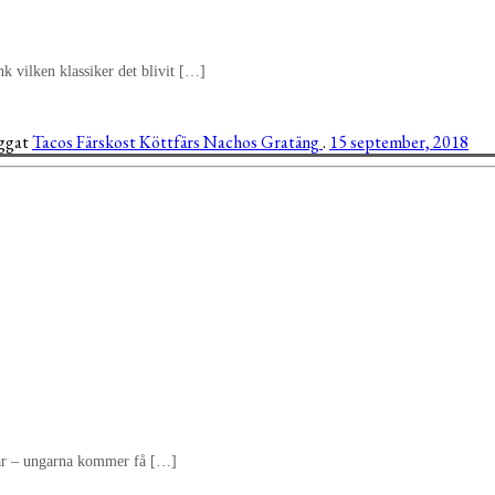
nk vilken klassiker det blivit […]
aggat
Tacos
Färskost
Köttfärs
Nachos
Gratäng
.
15 september, 2018
här – ungarna kommer få […]