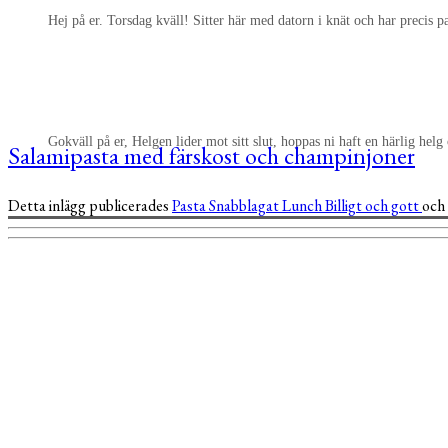
Hej på er. Torsdag kväll! Sitter här med datorn i knät och har precis p
Gokväll på er, Helgen lider mot sitt slut, hoppas ni haft en härlig helg
Salamipasta med färskost och champinjoner
Detta inlägg publicerades
Pasta
Snabblagat
Lunch
Billigt och gott
och