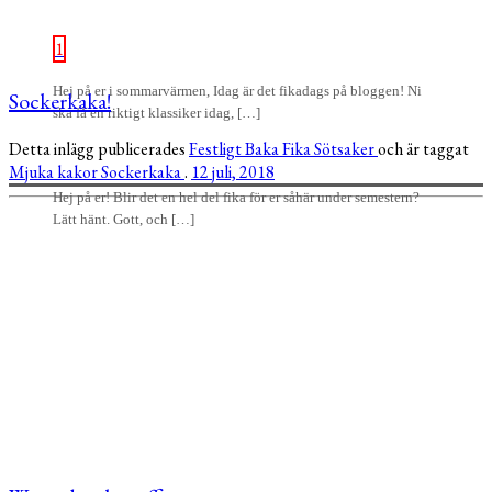
1
Hej på er i sommarvärmen, Idag är det fikadags på bloggen! Ni
Sockerkaka!
ska få en riktigt klassiker idag, […]
Detta inlägg publicerades
Festligt
Baka
Fika
Sötsaker
och är taggat
Mjuka kakor
Sockerkaka
.
12 juli, 2018
Hej på er! Blir det en hel del fika för er såhär under semestern?
Lätt hänt. Gott, och […]