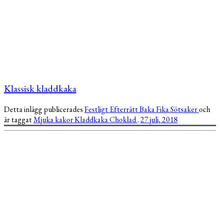
Klassisk kladdkaka
Detta inlägg publicerades
Festligt
Efterrätt
Baka
Fika
Sötsaker
och
är taggat
Mjuka kakor
Kladdkaka
Choklad
.
27 juli, 2018