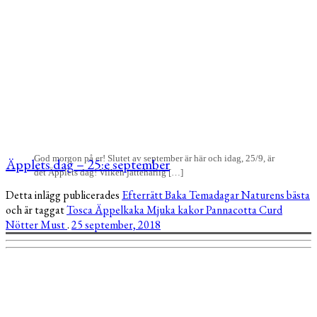
God morgon på er! Slutet av september är här och idag, 25/9, är
Äpplets dag – 25:e september
det Äpplets dag! Vilken jättehärlig […]
Detta inlägg publicerades
Efterrätt
Baka
Temadagar
Naturens bästa
och är taggat
Tosca
Äppelkaka
Mjuka kakor
Pannacotta
Curd
Nötter
Must
.
25 september, 2018