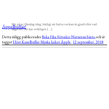
Hej på er, Onsdag idag, härligt att halva veckan är gjord eller vad
Äppelbullar!
säger ni? Nu har verkligen […]
Detta inlägg publicerades
Baka
Fika
Sötsaker
Naturens bästa
och är
taggat
Höst
Kanelbullar
Mjuka kakor
Äpple
.
12 september, 2018