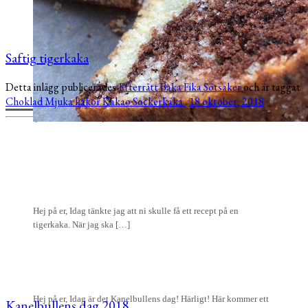
2
Saftig tigerkaka
Detta inlägg publicerades
Efterrätt
Baka
Fika
Sötsaker
och är taggat
Choklad
Mjuka kakor
Kakao
Sockerkaka
.
18 oktober, 2018
Hej på er, Jag vet att många av er, precis som jag, har börjat
tjuvbaka lite inför julen […]
Hej på er, Idag tänkte jag att ni skulle få ett recept på en
tigerkaka. När jag ska […]
Hej på er, Idag är det Kanelbullens dag! Härligt! Här kommer ett
Kanelbullens dag 2018