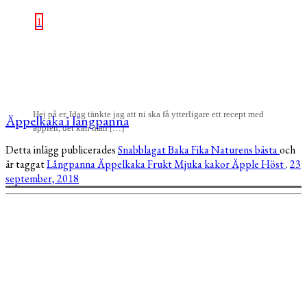
1
Hej på er, Idag tänkte jag att ni ska få ytterligare ett recept med
Äppelkaka i långpanna
äpplen, det kan man […]
Detta inlägg publicerades
Snabblagat
Baka
Fika
Naturens bästa
och
är taggat
Långpanna
Äppelkaka
Frukt
Mjuka kakor
Äpple
Höst
.
23
september, 2018