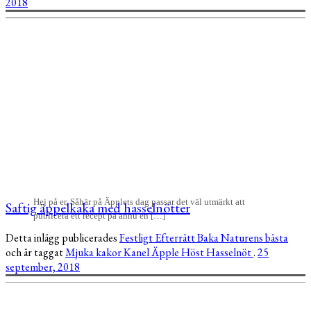
2018
Hej på er, Såhär på Äpplets dag passar det väl utmärkt att
Saftig äppelkaka med hasselnötter
publicera ett recept på ännu en […]
Detta inlägg publicerades
Festligt
Efterrätt
Baka
Naturens bästa
och är taggat
Mjuka kakor
Kanel
Äpple
Höst
Hasselnöt
.
25
september, 2018