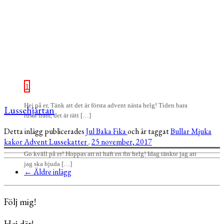
1
Hej på er, Tänk att det är första advent nästa helg! Tiden bara
Lussehjärtan
rusar fram, det är rätt […]
Detta inlägg publicerades
Jul
Baka
Fika
och är taggat
Bullar
Mjuka
kakor
Advent
Lussekatter
.
25 november, 2017
Go kväll på er! Hoppas att ni haft en fin helg! Idag tänkte jag att
jag ska bjuda […]
←
Äldre inlägg
Följ mig!
Hej där!