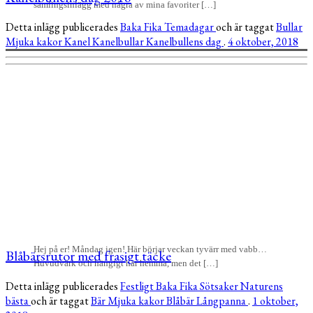
samlingsinlägg med några av mina favoriter […]
Detta inlägg publicerades
Baka
Fika
Temadagar
och är taggat
Bullar
Mjuka kakor
Kanel
Kanelbullar
Kanelbullens dag
.
4 oktober, 2018
Hej på er! Måndag igen! Här börjar veckan tyvärr med vabb…
Blåbärsrutor med frasigt täcke
Huvudvärk och hängigt här hemma, men det […]
Detta inlägg publicerades
Festligt
Baka
Fika
Sötsaker
Naturens
bästa
och är taggat
Bär
Mjuka kakor
Blåbär
Långpanna
.
1 oktober,