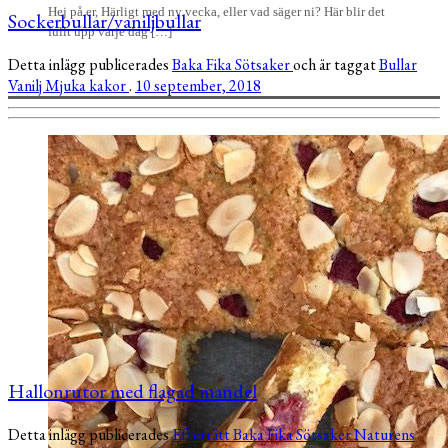
Hej på er, Härligt med ny vecka, eller vad säger ni? Här blir det
Sockerbullar/vaniljbullar
fullt upp varje dag […]
Detta inlägg publicerades
Baka
Fika
Sötsaker
och är taggat
Bullar
Vanilj
Mjuka kakor
.
10 september, 2018
Hallonrutor med flagad mandel
Detta inlägg publicerades
Efterrätt
Baka
Fika
Sötsaker
Naturens