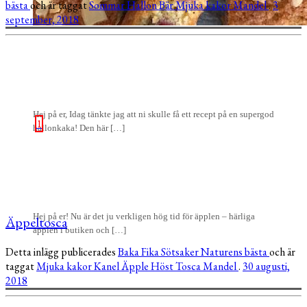
bästa
och är taggat
Sommar
Hallon
Bär
Mjuka kakor
Mandel
.
3
september, 2018
Hej på er, Idag tänkte jag att ni skulle få ett recept på en supergod
1
hallonkaka! Den här […]
Hej på er! Nu är det ju verkligen hög tid för äpplen – härliga
Äppeltosca
äpplen i butiken och […]
Detta inlägg publicerades
Baka
Fika
Sötsaker
Naturens bästa
och är
taggat
Mjuka kakor
Kanel
Äpple
Höst
Tosca
Mandel
.
30 augusti,
2018