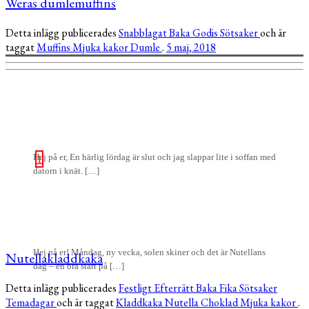
Weras dumlemuffins
Detta inlägg publicerades
Snabblagat
Baka
Godis
Sötsaker
och är
taggat
Muffins
Mjuka kakor
Dumle
.
5 maj, 2018
Hej på er, En härlig lördag är slut och jag slappar lite i soffan med
1
datorn i knät. […]
Hej på er! Måndag, ny vecka, solen skiner och det är Nutellans
Nutellakladdkaka
dag – en bra start på […]
Detta inlägg publicerades
Festligt
Efterrätt
Baka
Fika
Sötsaker
Temadagar
och är taggat
Kladdkaka
Nutella
Choklad
Mjuka kakor
.