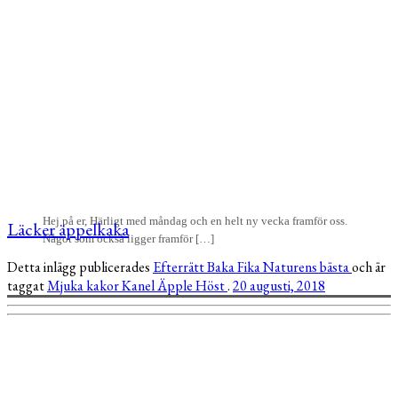
Hej på er, Härligt med måndag och en helt ny vecka framför oss.
Läcker äppelkaka
Något som också ligger framför […]
Detta inlägg publicerades
Efterrätt
Baka
Fika
Naturens bästa
och är
taggat
Mjuka kakor
Kanel
Äpple
Höst
.
20 augusti, 2018