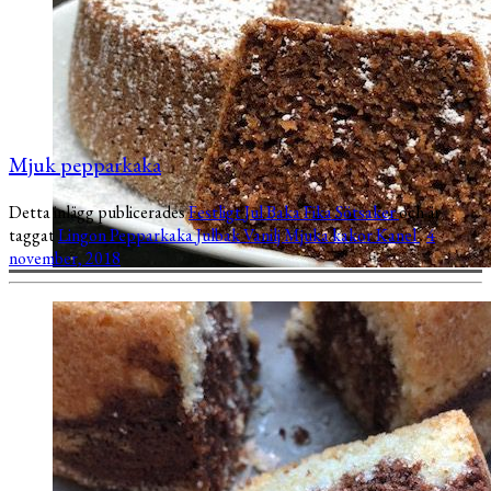
Mjuk pepparkaka
Detta inlägg publicerades
Festligt
Jul
Baka
Fika
Sötsaker
och är
taggat
Lingon
Pepparkaka
Julbak
Vanilj
Mjuka kakor
Kanel
.
4
november, 2018