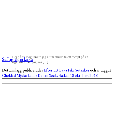
Hej på er, Idag tänkte jag att ni skulle få ett recept på en
Saftig tigerkaka
tigerkaka. När jag ska […]
Detta inlägg publicerades
Efterrätt
Baka
Fika
Sötsaker
och är taggat
Choklad
Mjuka kakor
Kakao
Sockerkaka
.
18 oktober, 2018