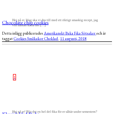
Hej på er, Idag ska vi dra till med ett riktigt smaskig recept, jag
Chocolate chip cookies
vill nästan kalla det […]
Detta inlägg publicerades
Amerikanskt
Baka
Fika
Sötsaker
och är
taggat
Cookies
Småkakor
Choklad
.
11 augusti, 2018
1
Hej på er! Blir det en hel del fika för er såhär under semestern?
Klassisk kladdkaka