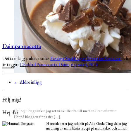
Daimpannacotta
Detta inlägg publicerades
Festligt
Snabblagat
Efterrätt
Sötsaker
och
är taggat
Choklad
Pannacotta
Daim
.
6 januari, 2018
←
Äldre inlägg
Följ mig!
Hej där!
Hej hej! Idag tänkte jag att vi skulle dra till med en liten efterrätt.
Här på bloggen finns det […]
Hannah heter jag och här på Alla Goda Ting delar jag
med mig av mina bästa recept på mat, kakor och annat