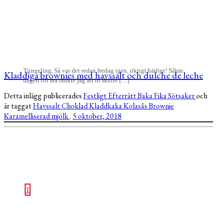
Tjingeling, Så var det redan fredag igen, riktigt härligt! Såhär
Kladdiga brownies med havssalt och dulche de leche
dagen till ära tänkte jag att ni skulle […]
Detta inlägg publicerades
Festligt
Efterrätt
Baka
Fika
Sötsaker
och
är taggat
Havssalt
Choklad
Kladdkaka
Kolasås
Brownie
Karamelliserad mjölk
.
5 oktober, 2018
1