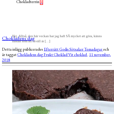
1
Hej, Alltså, den här veckan har jag haft SÅ mycket att göra, känns
Chokladens dag
nästan som att ikväll är […]
Detta inlägg publicerades
Efterrätt
Godis
Sötsaker
Temadagar
och
är taggat
Chokladens dag
Frukt
Choklad
Vit choklad
.
11 november,
2018