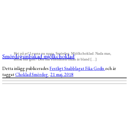
Hej på er! Lyssna nu noga. Smördeg. Mjölkchoklad. Nada mas,
Smördegsinbakad mjölkchoklad
alltså hur gott? Den här efterrätten/fikan är bland […]
Detta inlägg publicerades
Festligt
Snabblagat
Fika
Godis
och är
taggat
Choklad
Smördeg
.
21 maj, 2018