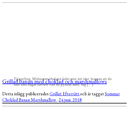
Tjingeling, Midsommarhelgen lider mot sitt slut, hoppas att du
Grillad banan med choklad och marshmallows
haft fina dagar oavsett vad du pysslat med. Jag […]
Detta inlägg publicerades
Grillat
Efterrätt
och är taggat
Sommar
Choklad
Banan
Marshmallow
.
24 juni, 2018