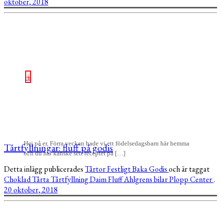
oktober, 2018
4
Hej på er, Förra veckan hade vi ett födelsedagsbarn här hemma
Tårtfyllningar: fluff på godis
och du har kanske sett receptet på […]
Detta inlägg publicerades
Tårtor
Festligt
Baka
Godis
och är taggat
Choklad
Tårta
Tårtfyllning
Daim
Fluff
Ahlgrens bilar
Plopp
Center
.
20 oktober, 2018