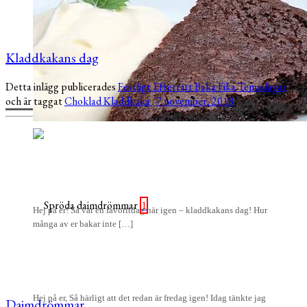
Kladdkakans dag
Detta inlägg publicerades
Festligt
Efterrätt
Baka
Fika
Temadagar
och är taggat
Choklad
Kladdkaka
.
7 november, 2018
1
Hej på er! Så var en favoritdag här igen – kladdkakans dag! Hur
många av er bakar inte […]
Hej på er, Så härligt att det redan är fredag igen! Idag tänkte jag
Daimdrömmar