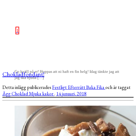
1
Go kväll på er! Hoppas att ni haft en fin helg! Idag tänkte jag att
Chokladfondant!
jag ska bjuda […]
Detta inlägg publicerades
Festligt
Efterrätt
Baka
Fika
och är taggat
Ägg
Choklad
Mjuka kakor
.
14 januari, 2018