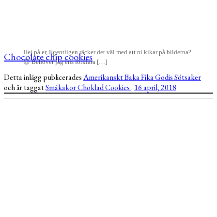
Hej på er, Egentligen räcker det väl med att ni kikar på bilderna?
Chocolate chip cookies
😉 Behöver jag ens förklara […]
Detta inlägg publicerades
Amerikanskt
Baka
Fika
Godis
Sötsaker
och är taggat
Småkakor
Choklad
Cookies
.
16 april, 2018