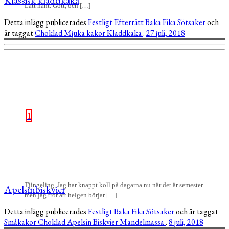
Lätt hänt. Gott, och […]
Detta inlägg publicerades
Festligt
Efterrätt
Baka
Fika
Sötsaker
och
är taggat
Choklad
Mjuka kakor
Kladdkaka
.
27 juli, 2018
1
Tjingeling, Jag har knappt koll på dagarna nu när det är semester
Apelsinbiskvier
men jag tror att helgen börjar […]
Detta inlägg publicerades
Festligt
Baka
Fika
Sötsaker
och är taggat
Småkakor
Choklad
Apelsin
Biskvier
Mandelmassa
.
8 juli, 2018