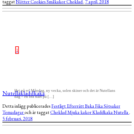
taggat
Nötter
Cookies
Småkakor
Choklad
.
7 april, 2018
1
Hej på er! Måndag, ny vecka, solen skiner och det är Nutellans
Nutellakladdkaka
dag – en bra start på […]
Detta inlägg publicerades
Festligt
Efterrätt
Baka
Fika
Sötsaker
Temadagar
och är taggat
Choklad
Mjuka kakor
Kladdkaka
Nutella
.
5 februari, 2018