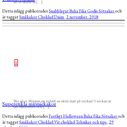
att ni skulle få […]
Detta inlägg publicerades
Snabblagat
Baka
Fika
Godis
Sötsaker
och
är taggat
Småkakor
Choklad
Daim
.
2 november, 2018
1
Hej på er, Hoppas att ni haft en skön start på veckan! I veckan är
Superenkla mumiekakor
det Halloween och […]
Detta inlägg publicerades
Festligt
Halloween
Baka
Fika
Sötsaker
och
är taggat
Småkakor
Choklad
Vit choklad
Tekniker och tips
.
29