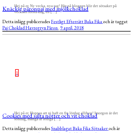
Hej på er, Ny vecka, nya tag! Här på bloggen blir det sötsaker på
Knäckig päronpaj med mjölkchoklad
veckans första dag, en […]
Detta inlägg publicerades
Festligt
Efterrätt
Baka
Fika
och är taggat
Paj
Choklad
Havregryn
Päron
.
9 april, 2018
1
Hej på er, Hoppas att ni haft en fin lördag allihop! Imorgon är det
Cookies med salta nötter och vit choklad
söndag, många är lediga […]
Detta inlägg publicerades
Snabblagat
Baka
Fika
Sötsaker
och är