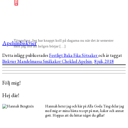
1
Tjingeling, Jag har knappt koll på dagarna nu när det är semester
Apelsinbiskvier
men jag tror att helgen börjar […]
Detta inlägg publicerades
Festligt
Baka
Fika
Sötsaker
och är taggat
Biskvier
Mandelmassa
Småkakor
Choklad
Apelsin
.
8 juli, 2018
Följ mig!
Hej där!
Hannah heter jag och här på Alla Goda Ting delar jag
med mig av mina bästa recept på mat, kakor och annat
gott. Hoppas att du hittar något du gillar!