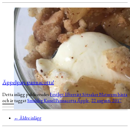
Äppelpajs-pannacotta!
Detta inlägg publicerades
Festligt
Efterrätt
Sötsaker
Naturens bästa
och är taggat
Smuldeg
Kanel
Pannacotta
Äpple
.
22 augusti, 2017
←
Äldre inlägg