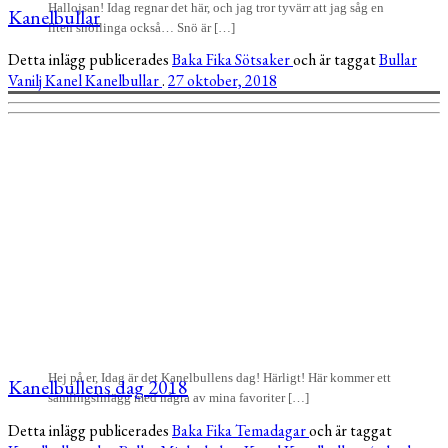
Hallojsan! Idag regnar det här, och jag tror tyvärr att jag såg en
Kanelbullar
liten snöflinga också… Snö är […]
Detta inlägg publicerades
Baka
Fika
Sötsaker
och är taggat
Bullar
Vanilj
Kanel
Kanelbullar
.
27 oktober, 2018
Hej på er, Idag är det Kanelbullens dag! Härligt! Här kommer ett
Kanelbullens dag 2018
samlingsinlägg med några av mina favoriter […]
Detta inlägg publicerades
Baka
Fika
Temadagar
och är taggat