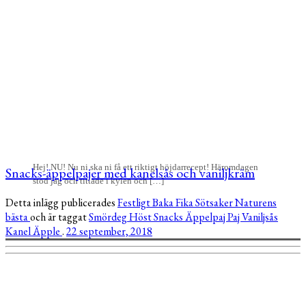
Hej! NU! Nu ni ska ni få ett riktigt höjdarrecept! Häromdagen
Snacks-äppelpajer med kanelsås och vaniljkräm
stod jag och tittade i kylen och […]
Detta inlägg publicerades
Festligt
Baka
Fika
Sötsaker
Naturens
bästa
och är taggat
Smördeg
Höst
Snacks
Äppelpaj
Paj
Vaniljsås
Kanel
Äpple
.
22 september, 2018