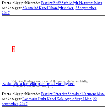
Detta inlägg publicerades
Festligt
Buffé
Saft & Sylt
Naturens bästa
och är taggat
Marmelad
Kanel
Fikon
Syltsocker
.
25 september,
2017
1
Hej på er, Fredag – woop woop! Hoppas att du har en härlig
Kolastekta kaneläpplen med vaniljglass
fredag och helg framför dig! […]
Detta inlägg publicerades
Festligt
Efterrätt
Sötsaker
Naturens bästa
och är taggat
Rosmarin
Frukt
Kanel
Kola
Äpple
Sirap
Höst
.
22
september, 2017