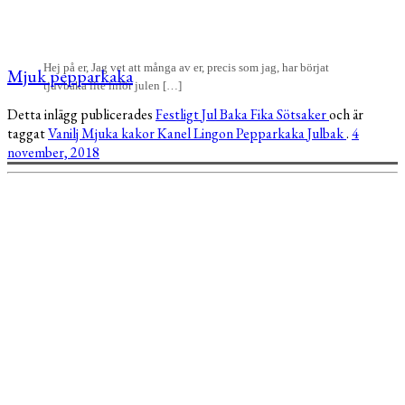
Hej på er, Jag vet att många av er, precis som jag, har börjat
Mjuk pepparkaka
tjuvbaka lite inför julen […]
Detta inlägg publicerades
Festligt
Jul
Baka
Fika
Sötsaker
och är
taggat
Vanilj
Mjuka kakor
Kanel
Lingon
Pepparkaka
Julbak
.
4
november, 2018