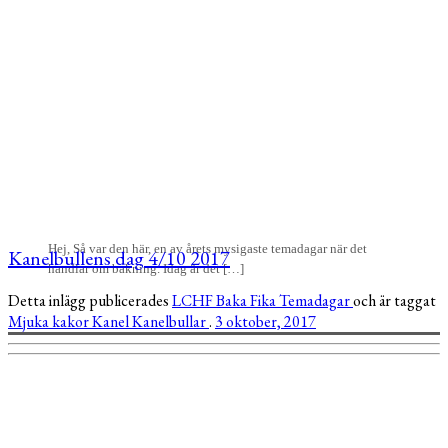
Hej, Så var den här, en av årets mysigaste temadagar när det
Kanelbullens dag 4/10 2017
handlar om bakning. Idag är det […]
Detta inlägg publicerades
LCHF
Baka
Fika
Temadagar
och är taggat
Mjuka kakor
Kanel
Kanelbullar
.
3 oktober, 2017