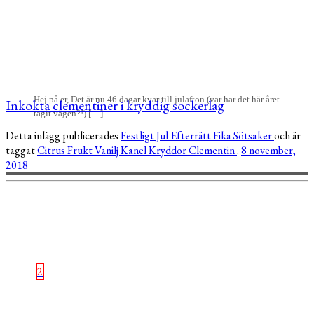
Hej på er, Det är nu 46 dagar kvar till julafton (var har det här året
Inkokta clementiner i kryddig sockerlag
tagit vägen?!) […]
Detta inlägg publicerades
Festligt
Jul
Efterrätt
Fika
Sötsaker
och är
taggat
Citrus
Frukt
Vanilj
Kanel
Kryddor
Clementin
.
8 november,
2018
2