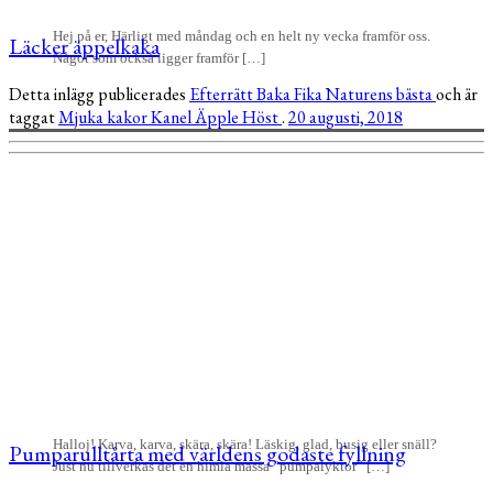
Hej på er, Härligt med måndag och en helt ny vecka framför oss.
Läcker äppelkaka
Något som också ligger framför […]
Detta inlägg publicerades
Efterrätt
Baka
Fika
Naturens bästa
och är
taggat
Mjuka kakor
Kanel
Äpple
Höst
.
20 augusti, 2018
Halloj! Karva, karva, skära, skära! Läskig, glad, busig eller snäll?
Pumparulltårta med världens godaste fyllning
Just nu tillverkas det en himla massa ”pumpalyktor” […]