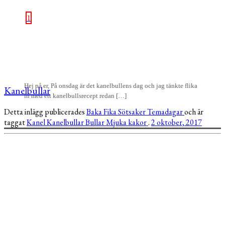
1
Hej på er, På onsdag är det kanelbullens dag och jag tänkte flika
Kanelbullar
in med ett kanelbullsrecept redan […]
Detta inlägg publicerades
Baka
Fika
Sötsaker
Temadagar
och är
taggat
Kanel
Kanelbullar
Bullar
Mjuka kakor
.
2 oktober, 2017