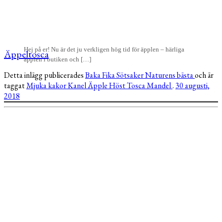
Hej på er! Nu är det ju verkligen hög tid för äpplen – härliga
Äppeltosca
äpplen i butiken och […]
Detta inlägg publicerades
Baka
Fika
Sötsaker
Naturens bästa
och är
taggat
Mjuka kakor
Kanel
Äpple
Höst
Tosca
Mandel
.
30 augusti,
2018