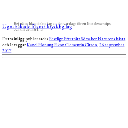
Hej på er, Idag tänkte jag att det var dags för ett litet desserttips,
Ugnsbakade fikon i kryddig lag
och till det här […]
Detta inlägg publicerades
Festligt
Efterrätt
Sötsaker
Naturens bästa
och är taggat
Kanel
Honung
Fikon
Clementin
Citron
.
26 september,
2017