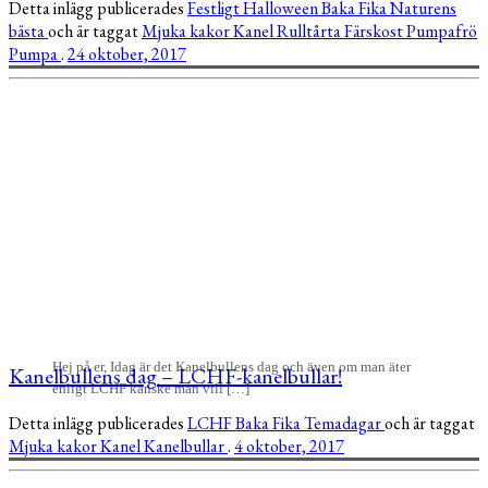
Detta inlägg publicerades
Festligt
Halloween
Baka
Fika
Naturens
bästa
och är taggat
Mjuka kakor
Kanel
Rulltårta
Färskost
Pumpafrö
Pumpa
.
24 oktober, 2017
Hej på er, Idag är det Kanelbullens dag och även om man äter
Kanelbullens dag – LCHF-kanelbullar!
enligt LCHF kanske man vill […]
Detta inlägg publicerades
LCHF
Baka
Fika
Temadagar
och är taggat
Mjuka kakor
Kanel
Kanelbullar
.
4 oktober, 2017