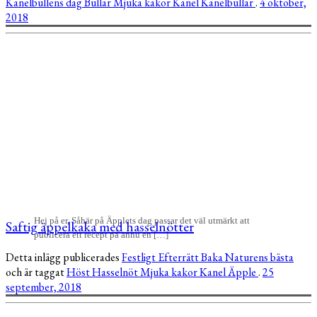
Kanelbullens dag
Bullar
Mjuka kakor
Kanel
Kanelbullar
.
4 oktober,
2018
Hej på er, Såhär på Äpplets dag passar det väl utmärkt att
Saftig äppelkaka med hasselnötter
publicera ett recept på ännu en […]
Detta inlägg publicerades
Festligt
Efterrätt
Baka
Naturens bästa
och är taggat
Höst
Hasselnöt
Mjuka kakor
Kanel
Äpple
.
25
september, 2018