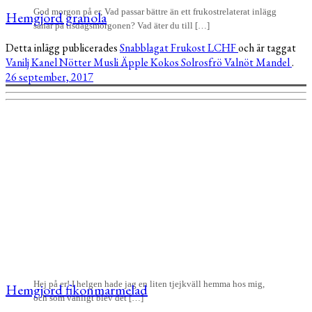
God morgon på er, Vad passar bättre än ett frukostrelaterat inlägg
Hemgjord granola
såhär på tisdagsmorgonen? Vad äter du till […]
Detta inlägg publicerades
Snabblagat
Frukost
LCHF
och är taggat
Vanilj
Kanel
Nötter
Musli
Äpple
Kokos
Solrosfrö
Valnöt
Mandel
.
26 september, 2017
Hej på er! I helgen hade jag en liten tjejkväll hemma hos mig,
Hemgjord fikonmarmelad
och som vanligt blev det […]