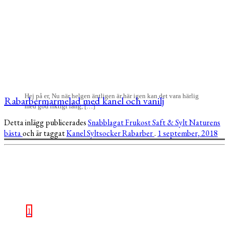
Hej på er, Nu när helgen äntligen är här igen kan det vara härlig
Rabarbermarmelad med kanel och vanilj
med god riktigt lång, […]
Detta inlägg publicerades
Snabblagat
Frukost
Saft & Sylt
Naturens
bästa
och är taggat
Kanel
Syltsocker
Rabarber
.
1 september, 2018
1