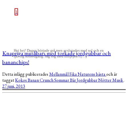
1
Hej hej! Dagen började grå men avslutades med sol och en
Knapriga muslibars med torkade jordgubbar och
ljuvlig solnedgång. Jag tog med lilltjejen i […]
bananchips!
Detta inlägg publicerades
Mellanmål
Fika
Naturens bästa
och är
taggat
Kokos
Banan
Crunch
Sommar
Bär
Jordgubbar
Nötter
Musli
.
27 juni, 2013