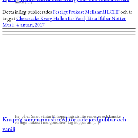
lunch […]
Detta inlägg publicerades
Festligt
Frukost
Mellanmål
LCHF
och är
taggat
Cheesecake
Kvarg
Hallon
Bär
Vanilj
Tårta
Blåbär
Nötter
Musli
.
4 januari, 2017
Hej på er, Snart väntar förhoppningsvis lite semester och kanske
Knaprig sommarmüsli med torkade jordgubbar och
en lugn frukost i morgonsolen? Jag hoppas att […]
vanilj