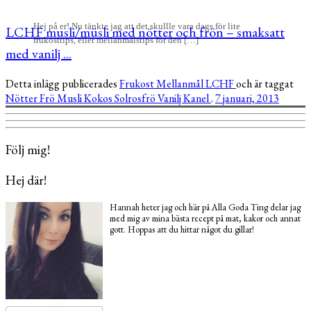
Hej på er! Nu tänkte jag att det skullle vara dags för lite
LCHF musli/müsli med nötter och frön – smaksatt
frukosttips, eller mellanmålstips för den […]
med vanilj ...
Detta inlägg publicerades
Frukost
Mellanmål
LCHF
och är taggat
Nötter
Frö
Musli
Kokos
Solrosfrö
Vanilj
Kanel
.
7 januari, 2013
Följ mig!
Hej där!
Hannah heter jag och här på Alla Goda Ting delar jag
med mig av mina bästa recept på mat, kakor och annat
gott. Hoppas att du hittar något du gillar!