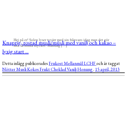
Hej på er! Solen lyser tyvärr med sin frånvaro idag men det gör
Knaprig, rostad musli/müsli med vanilj och kakao –
inte så himla mycket! Måndag […]
lyxig start ...
Detta inlägg publicerades
Frukost
Mellanmål
LCHF
och är taggat
Nötter
Musli
Kokos
Frukt
Choklad
Vanilj
Honung
.
15 april, 2013