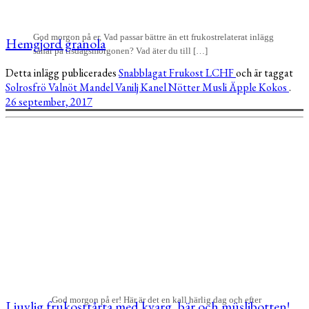
God morgon på er, Vad passar bättre än ett frukostrelaterat inlägg
Hemgjord granola
såhär på tisdagsmorgonen? Vad äter du till […]
Detta inlägg publicerades
Snabblagat
Frukost
LCHF
och är taggat
Solrosfrö
Valnöt
Mandel
Vanilj
Kanel
Nötter
Musli
Äpple
Kokos
.
26 september, 2017
God morgon på er! Här är det en kall härlig dag och efter
Ljuvlig frukosttårta med kvarg, bär och müslibotten!