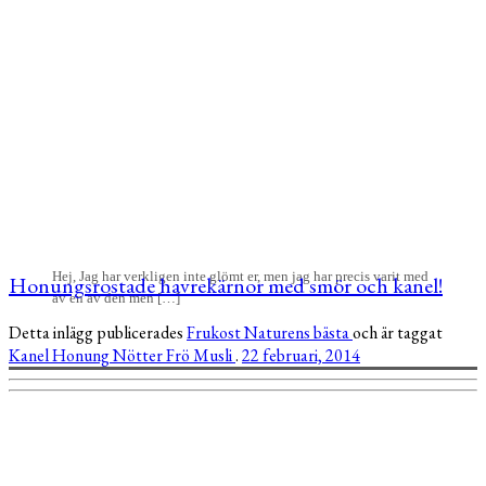
Hej, Jag har verkligen inte glömt er, men jag har precis varit med
Honungsrostade havrekärnor med smör och kanel!
av en av den men […]
Detta inlägg publicerades
Frukost
Naturens bästa
och är taggat
Kanel
Honung
Nötter
Frö
Musli
.
22 februari, 2014