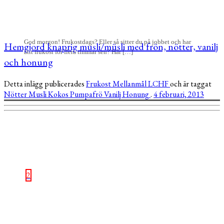
God morgon! Frukostdags? Eller så sitter du på jobbet och har
Hemgjord knaprig musli/müsli med frön, nötter, vanilj
ätit frukost för flera timmar sen? Här […]
och honung
Detta inlägg publicerades
Frukost
Mellanmål
LCHF
och är taggat
Nötter
Musli
Kokos
Pumpafrö
Vanilj
Honung
.
4 februari, 2013
2