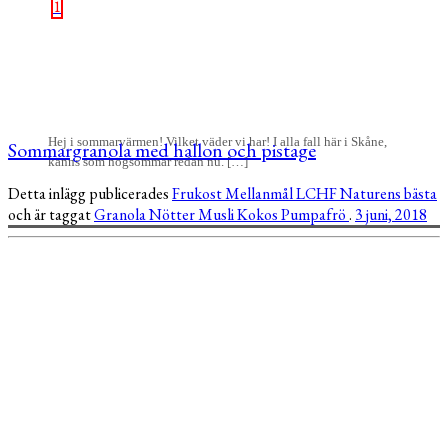
1
Hej i sommarvärmen! Vilket väder vi har! I alla fall här i Skåne,
Sommargranola med hallon och pistage
känns som högsommar redan nu. […]
Detta inlägg publicerades
Frukost
Mellanmål
LCHF
Naturens bästa
och är taggat
Granola
Nötter
Musli
Kokos
Pumpafrö
.
3 juni, 2018