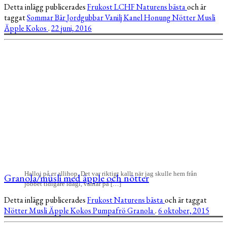
Detta inlägg publicerades
Frukost
LCHF
Naturens bästa
och är
taggat
Sommar
Bär
Jordgubbar
Vanilj
Kanel
Honung
Nötter
Musli
Äpple
Kokos
.
22 juni, 2016
Halloj på er allihop, Det var riktigt kallt när jag skulle hem från
Granola/müsli med äpple och nötter
jobbet tidigare idagl, vantar på […]
Detta inlägg publicerades
Frukost
Naturens bästa
och är taggat
Nötter
Musli
Äpple
Kokos
Pumpafrö
Granola
.
6 oktober, 2015