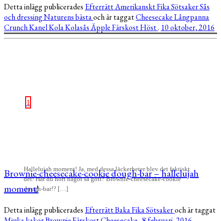
Detta inlägg publicerades
Efterrätt
Amerikanskt
Fika
Sötsaker
Sås
och dressing
Naturens bästa
och är taggat
Cheesecake
Långpanna
Crunch
Kanel
Kola
Kolasås
Äpple
Färskost
Höst
.
10 oktober, 2016
1
Hallelujah moment! Ja, med dessa läckerheter blev det faktiskt
Brownie-cheesecake-cookie dough-bar – hallelujah
det! Har du hört något så gott? Brownie-cheesecake-cookie
moment!
dough-bar!? […]
Detta inlägg publicerades
Efterrätt
Baka
Fika
Sötsaker
och är taggat
Mjuka kakor
Brownie
Färskost
Cheesecake
.
8 februari, 2016