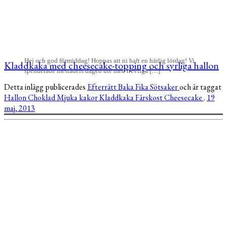
Hej och god förmiddag! Hoppas att ni haft en härlig lördag! Vi
Kladdkaka med cheesecake-topping och syrliga hallon
spenderade mestadels dagen ute med trevliga […]
Detta inlägg publicerades
Efterrätt
Baka
Fika
Sötsaker
och är taggat
Hallon
Choklad
Mjuka kakor
Kladdkaka
Färskost
Cheesecake
.
19
maj, 2013