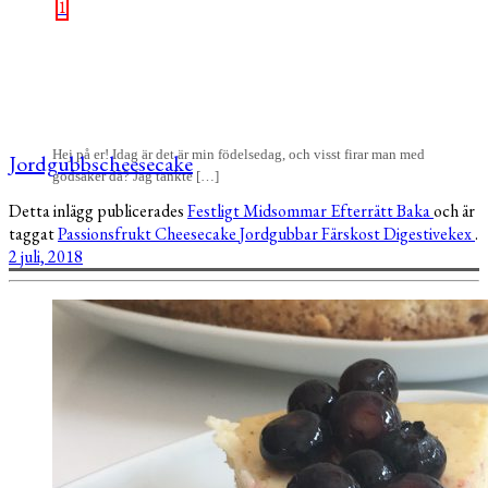
1
Hej på er! Idag är det är min födelsedag, och visst firar man med
Jordgubbscheesecake
godsaker då? Jag tänkte […]
Detta inlägg publicerades
Festligt
Midsommar
Efterrätt
Baka
och är
taggat
Passionsfrukt
Cheesecake
Jordgubbar
Färskost
Digestivekex
.
2 juli, 2018