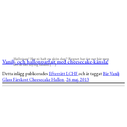
Hallojsan! Har ni haft en skön dag? Regnet har öst ner här men
Vanilj- och hallonparfait med cheesecake-känsla!
det är rätt mysig ibland […]
Detta inlägg publicerades
Efterrätt
LCHF
och är taggat
Bär
Vanilj
Glass
Färskost
Cheesecake
Hallon
.
26 maj, 2013