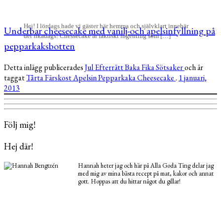
Hej! I lördags hade vi gäster här hemma och självklart innebär
Underbar cheesecake med vanilj-och apelsinfyllning på
det fikadags! Chessecake är faktiskt ingenting som […]
pepparkaksbotten
Detta inlägg publicerades
Jul
Efterrätt
Baka
Fika
Sötsaker
och är
taggat
Tårta
Färskost
Apelsin
Pepparkaka
Cheesecake
.
1 januari,
2013
Följ mig!
Hej där!
Hannah heter jag och här på Alla Goda Ting delar jag
med mig av mina bästa recept på mat, kakor och annat
gott. Hoppas att du hittar något du gillar!