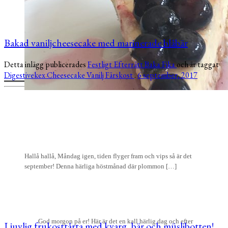
Bakad vaniljcheesecake med marinerade blåbär
Detta inlägg publicerades
Festligt
Efterrätt
Baka
Fika
och är taggat
Digestivekex
Cheesecake
Vanilj
Färskost
.
6 september, 2017
Hallå hallå, Måndag igen, tiden flyger fram och vips så är det
september! Denna härliga höstmånad där plommon […]
God morgon på er! Här är det en kall härlig dag och efter
Ljuvlig frukosttårta med kvarg, bär och müslibotten!