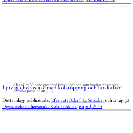
Hej på er, Vi hade gäster på besök igår och som vanligt brukar jag
Ljuvlig cheesecake med kolatopping och färska bär!
försöka passa på att […]
Detta inlägg publicerades
Efterrätt
Baka
Fika
Sötsaker
och är taggat
Digestivekex
Cheesecake
Kola
Färskost
.
6 april, 2014