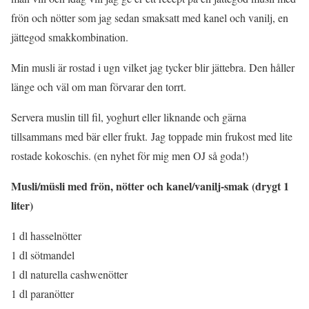
frön och nötter som jag sedan smaksatt med kanel och vanilj, en
jättegod smakkombination.
Min musli är rostad i ugn vilket jag tycker blir jättebra. Den håller
länge och väl om man förvarar den torrt.
Servera muslin till fil, yoghurt eller liknande och gärna
tillsammans med bär eller frukt. Jag toppade min frukost med lite
rostade kokoschis. (en nyhet för mig men OJ så goda!)
Musli/müsli med frön, nötter och kanel/vanilj-smak (drygt 1
liter)
1 dl hasselnötter
1 dl sötmandel
1 dl naturella cashwenötter
1 dl paranötter