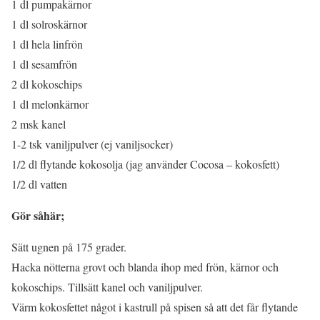
1 dl pumpakärnor
1 dl solroskärnor
1 dl hela linfrön
1 dl sesamfrön
2 dl kokoschips
1 dl melonkärnor
2 msk kanel
1-2 tsk vaniljpulver (ej vaniljsocker)
1/2 dl flytande kokosolja (jag använder Cocosa – kokosfett)
1/2 dl vatten
Gör såhär;
Sätt ugnen på 175 grader.
Hacka nötterna grovt och blanda ihop med frön, kärnor och
kokoschips. Tillsätt kanel och vaniljpulver.
Värm kokosfettet något i kastrull på spisen så att det får flytande