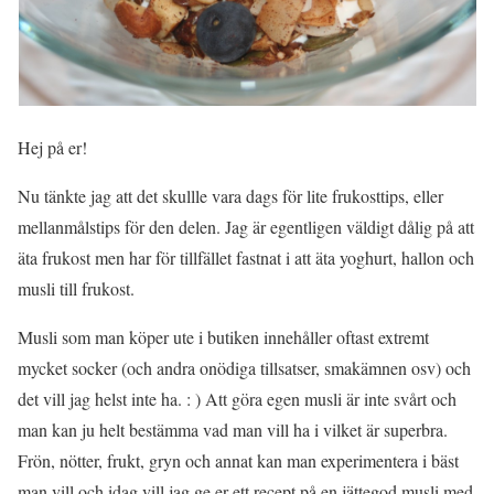
Hej på er!
Nu tänkte jag att det skullle vara dags för lite frukosttips, eller
mellanmålstips för den delen. Jag är egentligen väldigt dålig på att
äta frukost men har för tillfället fastnat i att äta yoghurt, hallon och
musli till frukost.
Musli som man köper ute i butiken innehåller oftast extremt
mycket socker (och andra onödiga tillsatser, smakämnen osv) och
det vill jag helst inte ha. : ) Att göra egen musli är inte svårt och
man kan ju helt bestämma vad man vill ha i vilket är superbra.
Frön, nötter, frukt, gryn och annat kan man experimentera i bäst
man vill och idag vill jag ge er ett recept på en jättegod musli med