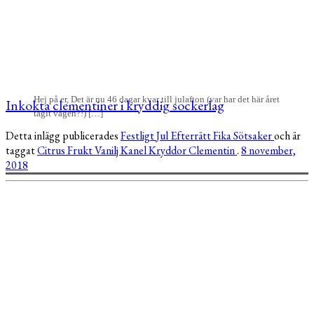
Hej på er, Det är nu 46 dagar kvar till julafton (var har det här året
Inkokta clementiner i kryddig sockerlag
tagit vägen?!) […]
Detta inlägg publicerades
Festligt
Jul
Efterrätt
Fika
Sötsaker
och är
taggat
Citrus
Frukt
Vanilj
Kanel
Kryddor
Clementin
.
8 november,
2018