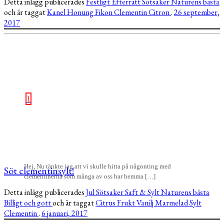
Detta inlägg publicerades
Festligt
Efterrätt
Sötsaker
Naturens bästa
och är taggat
Kanel
Honung
Fikon
Clementin
Citron
.
26 september,
2017
1
Hej, Nu tänkte jag att vi skulle hitta på någonting med
Söt clementinsylt!
clementinerna som många av oss har hemma […]
Detta inlägg publicerades
Jul
Sötsaker
Saft & Sylt
Naturens bästa
Billigt och gott
och är taggat
Citrus
Frukt
Vanilj
Marmelad
Sylt
Clementin
.
6 januari, 2017