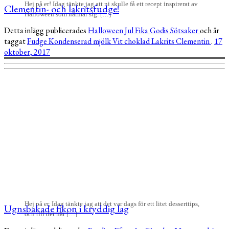
Hej på er! Idag tänkte jag att ni skulle få ett recept inspirerat av
Clementin- och lakritsfudge!
Halloween som närmar sig. […]
Detta inlägg publicerades
Halloween
Jul
Fika
Godis
Sötsaker
och är
taggat
Fudge
Kondenserad mjölk
Vit choklad
Lakrits
Clementin
.
17
oktober, 2017
Hej på er, Idag tänkte jag att det var dags för ett litet desserttips,
Ugnsbakade fikon i kryddig lag
och till det här […]