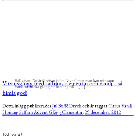
Hallojsan! Nu är förvisso julen ”över” men man kan minsann
Vitvinsglögg med saffran, clementin och vanilj – så
fortsätta dricka glögg ett litet tag till! : […]
himla god!
Detta inlägg publicerades
Jul
Buffé
Dryck
och är taggat
Citrus
Vanilj
Honung
Saffran
Advent
Glögg
Clementin
.
29 december, 2012
Följ mig!