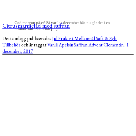
God morgon på er! Så var 1:a december här, nu går det i en
Citrusmarmelad med saffran
rasande fart! Snart har […]
Detta inlägg publicerades
Jul
Frukost
Mellanmål
Saft & Sylt
Tillbehör
och är taggat
Vanilj
Apelsin
Saffran
Advent
Clementin
.
1
december, 2017