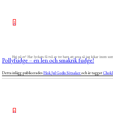
1
Hej på er! Har lyckats få två av tre barn att sova så jag kikar inom so
Pollyfudge – en len och smakrik fudge!
Detta inlägg publicerades
Påsk
Jul
Godis
Sötsaker
och är taggat
Chok
6