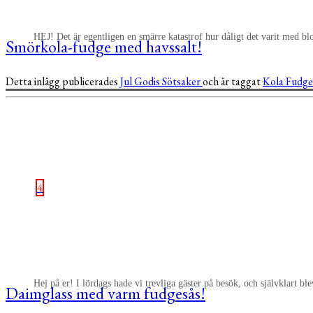
HEJ! Det är egentligen en smärre katastrof hur dåligt det varit med bl
Smörkola-fudge med havssalt!
Detta inlägg publicerades
Jul
Godis
Sötsaker
och är taggat
Kola
Fudg
4
Hej på er! I lördags hade vi trevliga gäster på besök, och självklart bl
Daimglass med varm fudgesås!