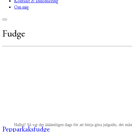
Kontakt & annonsering
Om mig
Fudge
Halloj! Så var det ääääntligen dags för att börja göra julgodis, det må
Pepparkaksfudge