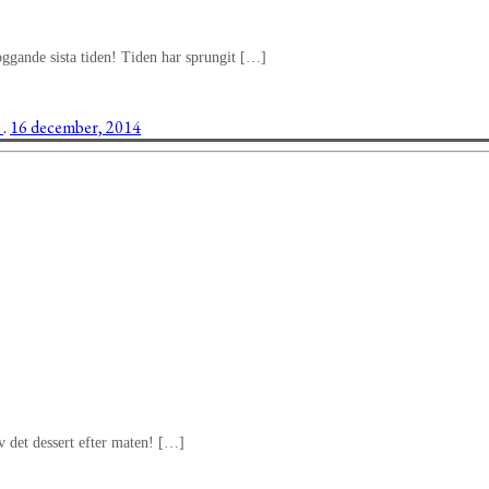
oggande sista tiden! Tiden har sprungit […]
e
.
16 december, 2014
ev det dessert efter maten! […]