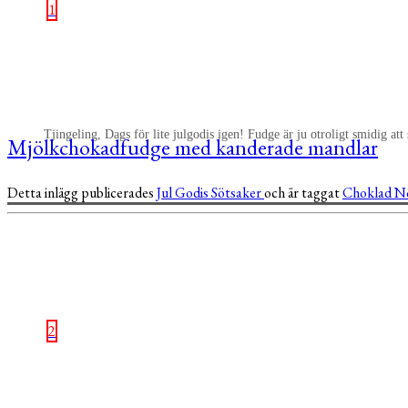
1
Tjingeling, Dags för lite julgodis igen! Fudge är ju otroligt smidig at
Mjölkchokadfudge med kanderade mandlar
Detta inlägg publicerades
Jul
Godis
Sötsaker
och är taggat
Choklad
N
2