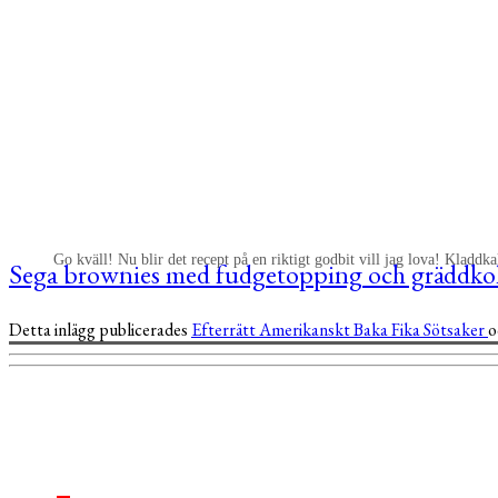
Go kväll! Nu blir det recept på en riktigt godbit vill jag lova! Kladdk
Sega brownies med fudgetopping och gräddko
Detta inlägg publicerades
Efterrätt
Amerikanskt
Baka
Fika
Sötsaker
o