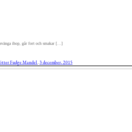
t svänga ihop, går fort och smakar […]
ötter
Fudge
Mandel
.
3 december, 2015