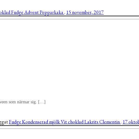
oklad
Fudge
Advent
Pepparkaka
.
15 november, 2017
lloween som närmar sig. […]
aggat
Fudge
Kondenserad mjölk
Vit choklad
Lakrits
Clementin
.
17 okto