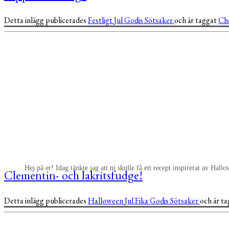
Detta inlägg publicerades
Festligt
Jul
Godis
Sötsaker
och är taggat
Ch
Hej på er! Idag tänkte jag att ni skulle få ett recept inspirerat av Ha
Clementin- och lakritsfudge!
Detta inlägg publicerades
Halloween
Jul
Fika
Godis
Sötsaker
och är t