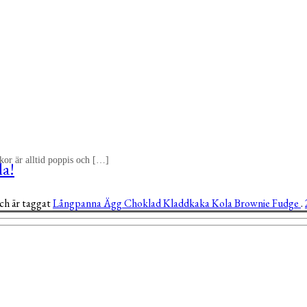
akor är alltid poppis och […]
la!
ch är taggat
Långpanna
Ägg
Choklad
Kladdkaka
Kola
Brownie
Fudge
.