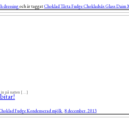
ch dressing
och är taggat
Choklad
Tårta
Fudge
Chokladsås
Glass
Daim
t in på natten […]
bitar!
Choklad
Fudge
Kondenserad mjölk
.
8 december, 2013