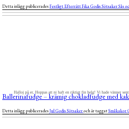
Detta inlägg publicerades
Festligt
Efterrätt
Fika
Godis
Sötsaker
Sås o
Halloj på er, Hoppas att ni haft en riktigt fin helg! Vi hade vänner sen
Ballerinafudge – krämig chokladfudge med kak
Detta inlägg publicerades
Jul
Godis
Sötsaker
och är taggat
Småkakor