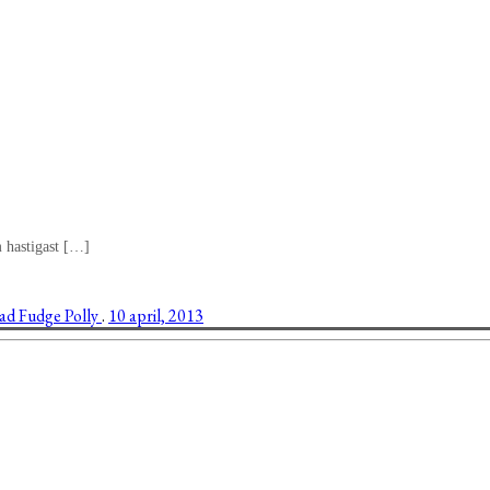
m hastigast […]
lad
Fudge
Polly
.
10 april, 2013