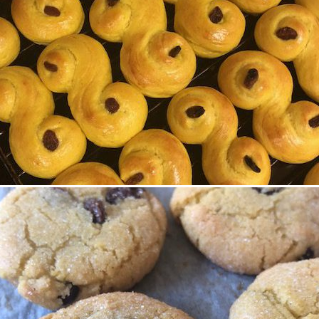
ter
Julbak
.
13 november, 2018