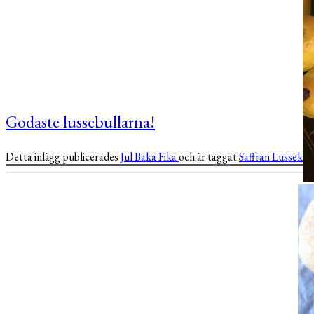
Godaste lussebullarna!
Detta inlägg publicerades
Jul
Baka
Fika
och är taggat
Saffran
Lussekat