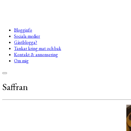
Blogginfo
Sociala medier
Gästblogga?
Tankar kring mat och bak
Kontakt & annonsering
Om mig
Saffran