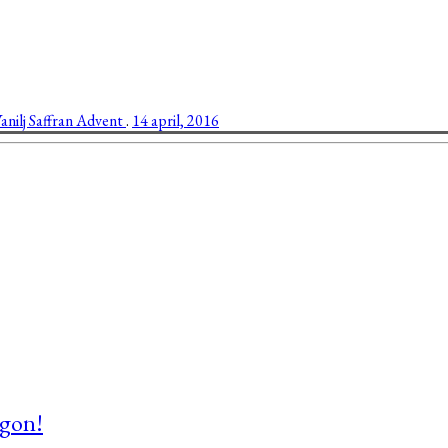
anilj
Saffran
Advent
.
14 april, 2016
ngon!