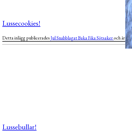
Lussecookies!
Detta inlägg publicerades
Jul
Snabblagat
Baka
Fika
Sötsaker
och är ta
Lussebullar!