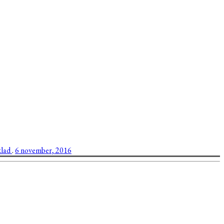
lad
.
6 november, 2016