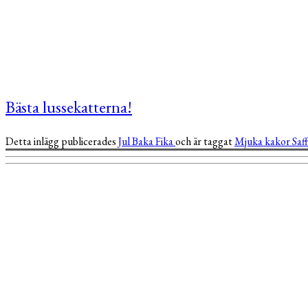
Bästa lussekatterna!
Detta inlägg publicerades
Jul
Baka
Fika
och är taggat
Mjuka kakor
Saf