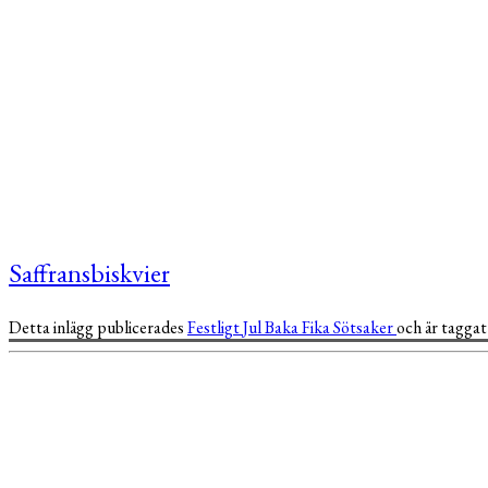
Saffransbiskvier
Detta inlägg publicerades
Festligt
Jul
Baka
Fika
Sötsaker
och är tagga