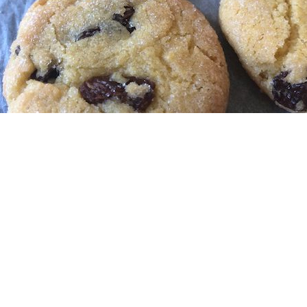
ggat
Russin
Cookies
Julbak
Saffran
.
24 oktober, 2018