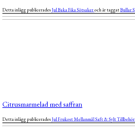
Detta inlägg publicerades
Jul
Baka
Fika
Sötsaker
och är taggat
Bullar
S
Citrusmarmelad med saffran
Detta inlägg publicerades
Jul
Frukost
Mellanmål
Saft & Sylt
Tillbehö