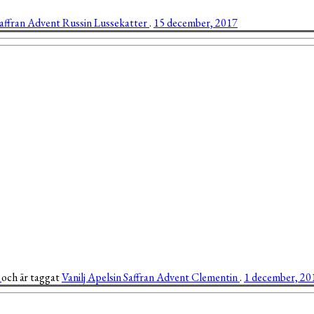
affran
Advent
Russin
Lussekatter
.
15 december, 2017
r
och är taggat
Vanilj
Apelsin
Saffran
Advent
Clementin
.
1 december, 20