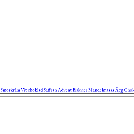
t
Smörkräm
Vit choklad
Saffran
Advent
Biskvier
Mandelmassa
Ägg
Chok