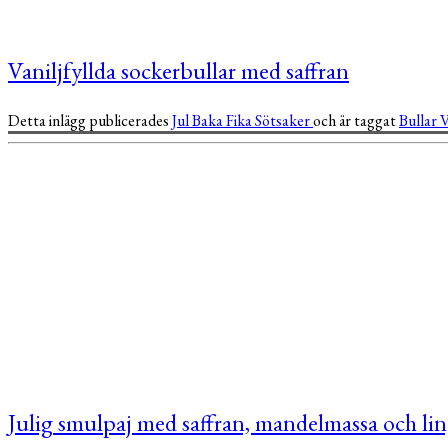
Vaniljfyllda sockerbullar med saffran
Detta inlägg publicerades
Jul
Baka
Fika
Sötsaker
och är taggat
Bullar
V
Julig smulpaj med saffran, mandelmassa och li