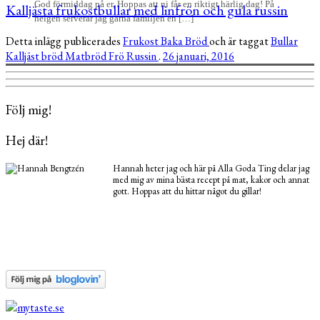
God förmiddag på er, Hoppas att ni får en riktigt härlig dag! På
Kalljästa frukostbullar med linfrön och gula russin
helgen serverar jag gärna familjen en […]
Detta inlägg publicerades
Frukost
Baka
Bröd
och är taggat
Bullar
Kalljäst bröd
Matbröd
Frö
Russin
.
26 januari, 2016
Följ mig!
Hej där!
Hannah heter jag och här på Alla Goda Ting delar jag
med mig av mina bästa recept på mat, kakor och annat
gott. Hoppas att du hittar något du gillar!