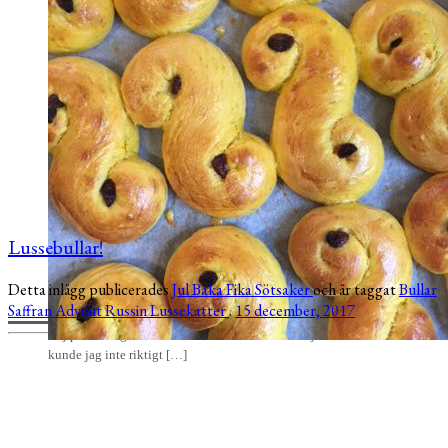
1
Lussebullar!
Detta inlägg publicerades
Jul
Baka
Fika
Sötsaker
och är taggat
Bullar
Saffran
Advent
Russin
Lussekatter
.
15 december, 2017
Hej på er! Idag är det exakt två månader kvar till julafton och nu
kunde jag inte riktigt […]