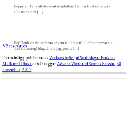
Hej på er! Tänk att det snart är julafton! Här har livet rullar på i
190 sista tiden […]
Hej! Tänk att det är första advent till helgen! Julafton närmar sig
Vörtscones
med stormsteg! Idag tänkte jag, precis […]
Detta inlägg publicerades
Veckans bröd
Jul
Snabblagat
Frukost
Mellanmål
Baka
och är taggat
Advent
Vörtbröd
Scones
Russin
.
30
november, 2017