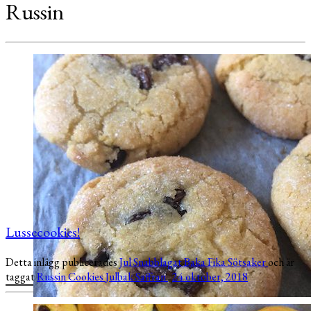
Russin
Lussecookies!
Detta inlägg publicerades
Jul
Snabblagat
Baka
Fika
Sötsaker
och är
taggat
Russin
Cookies
Julbak
Saffran
.
24 oktober, 2018