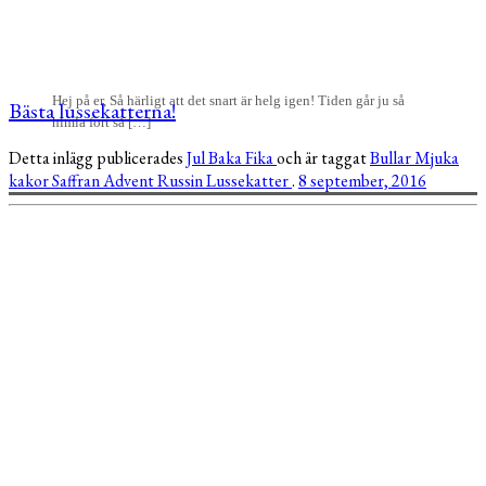
Hej på er, Så härligt att det snart är helg igen! Tiden går ju så
Bästa lussekatterna!
himla fort så […]
Detta inlägg publicerades
Jul
Baka
Fika
och är taggat
Bullar
Mjuka
kakor
Saffran
Advent
Russin
Lussekatter
.
8 september, 2016