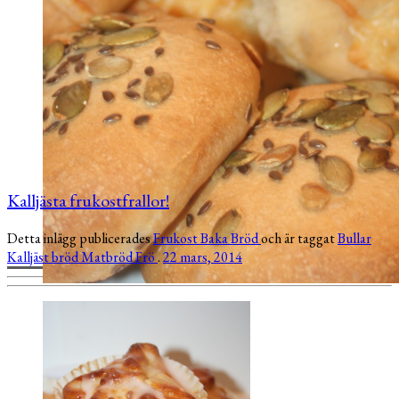
Kalljästa frukostfrallor!
Detta inlägg publicerades
Frukost
Baka
Bröd
och är taggat
Bullar
Kalljäst bröd
Matbröd
Frö
.
22 mars, 2014