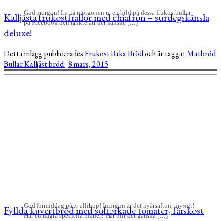
God morgon! La på morgonen ut en bild på dessa frukostbullar
Kalljästa frukostfrallor med chiafrön – surdegskänsla
på Facebook och tänkte att det kanske […]
deluxe!
Detta inlägg publicerades
Frukost
Baka
Bröd
och är taggat
Matbröd
Bullar
Kalljäst bröd
.
8 mars, 2015
God förmiddag på er allihop! Imorgon är det nyårsafton, mysigt!
Fyllda kuvertbröd med soltorkade tomater, färskost
Har du några speciella planer? Här blir det ganska […]