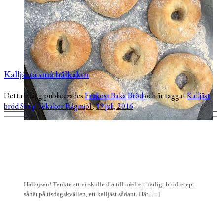
Kalljästa små hålkakor
Detta inlägg publicerades
Frukost
Baka
Bröd
och är taggat
Kalljäst
bröd
Sirap
Tekakor
Rågmjöl
.
19 juli, 2016
Hallojsan! Tänkte att vi skulle dra till med ett härligt brödrecept
såhär på tisdagskvällen, ett kalljäst sådant. Här […]