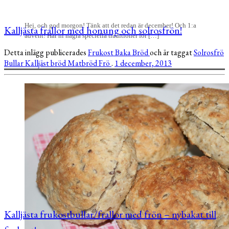
Hej, och god morgon! Tänk att det redan är december! Och 1:a
Kalljästa frallor med honung och solrosfrön!
advent! Har ni några speciella traditioner för […]
Detta inlägg publicerades
Frukost
Baka
Bröd
och är taggat
Solrosfrö
Bullar
Kalljäst bröd
Matbröd
Frö
.
1 december, 2013
Kalljästa frukostbullar/frallor med frön – nybakat till