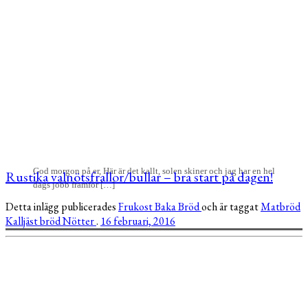
God morgon på er, Här är det kallt, solen skiner och jag har en hel
Rustika valnötsfrallor/bullar – bra start på dagen!
dags jobb framför […]
Detta inlägg publicerades
Frukost
Baka
Bröd
och är taggat
Matbröd
Kalljäst bröd
Nötter
.
16 februari, 2016