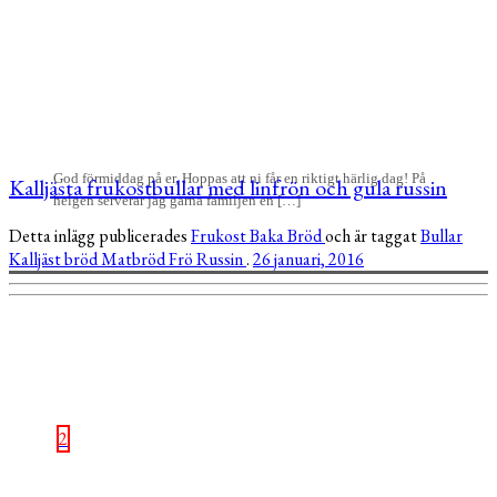
God förmiddag på er, Hoppas att ni får en riktigt härlig dag! På
Kalljästa frukostbullar med linfrön och gula russin
helgen serverar jag gärna familjen en […]
Detta inlägg publicerades
Frukost
Baka
Bröd
och är taggat
Bullar
Kalljäst bröd
Matbröd
Frö
Russin
.
26 januari, 2016
2