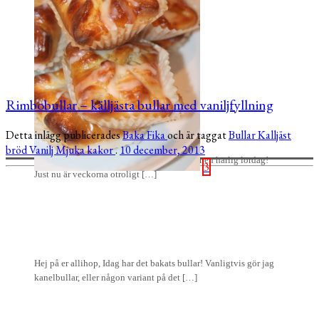
3
Rimbobullar – källjästa bullar med vaniljfyllning
Detta inlägg publicerades
Baka
Fika
och är taggat
Bullar
Kalljäst
bröd
Vanilj
Mjuka kakor
.
10 december, 2013
Hej och god morgon på er! Hoppas att ni får en härlig lördag!
3
Just nu är veckorna otroligt […]
Hej på er allihop, Idag har det bakats bullar! Vanligtvis gör jag
kanelbullar, eller någon variant på det […]