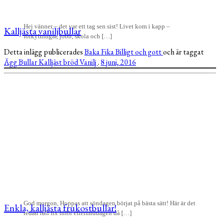
Hej vänner – det var ett tag sen sist! Livet kom i kapp –
Kalljästa vaniljbullar
förkylningar, jobb, skola och […]
Detta inlägg publicerades
Baka
Fika
Billigt och gott
och är taggat
Ägg
Bullar
Kalljäst bröd
Vanilj
.
8 juni, 2016
God morgon, Hoppas att söndagen börjat på bästa sätt! Här är det
Enkla, kalljästa frukostbullar!
redan full fix inför eftermiddagen då […]