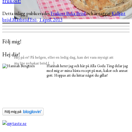
frukost!
Detta inlägg publicerades
Frukost
Baka
Bröd
och är taggat
Kalljäst
bröd
Matbröd
Frö
.
1 april, 2013
Följ mig!
Hej där!
Hej på er! På helgen, eller en ledig dag, kan det vara mysigt att
äta lite nybakat bröd […]
Hannah heter jag och här på Alla Goda Ting delar jag
med mig av mina bästa recept på mat, kakor och annat
gott. Hoppas att du hittar något du gillar!