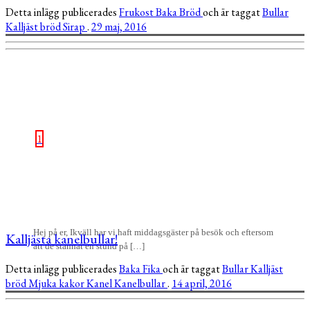
Detta inlägg publicerades
Frukost
Baka
Bröd
och är taggat
Bullar
Kalljäst bröd
Sirap
.
29 maj, 2016
1
Hej på er, Ikväll har vi haft middagsgäster på besök och eftersom
Kalljästa kanelbullar!
att de stannat en stund på […]
Detta inlägg publicerades
Baka
Fika
och är taggat
Bullar
Kalljäst
bröd
Mjuka kakor
Kanel
Kanelbullar
.
14 april, 2016