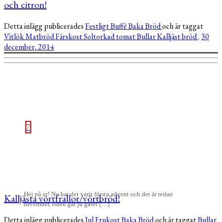
och citron!
Detta inlägg publicerades
Festligt
Buffé
Baka
Bröd
och är taggat
Vitlök
Matbröd
Färskost
Soltorkad tomat
Bullar
Kalljäst bröd
.
30
december, 2014
7
Hej på er! Nu har det varit första advent och det är redan
Kalljästa vörtfrallor/vörtbröd!
december, tiden går ju galet […]
Detta inlägg publicerades
Jul
Frukost
Baka
Bröd
och är taggat
Bullar