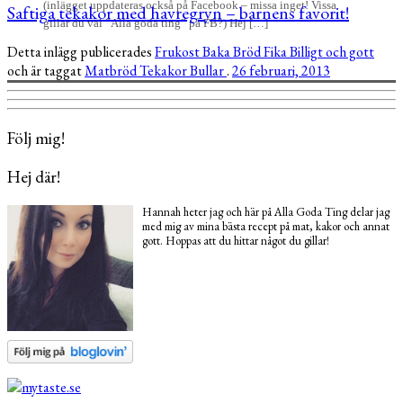
(inlägget uppdateras också på Facebook – missa inget! Vissa
Saftiga tekakor med havregryn – barnens favorit!
gillar du väl ”Alla goda ting” på FB?) Hej […]
Detta inlägg publicerades
Frukost
Baka
Bröd
Fika
Billigt och gott
och är taggat
Matbröd
Tekakor
Bullar
.
26 februari, 2013
Följ mig!
Hej där!
Hannah heter jag och här på Alla Goda Ting delar jag
med mig av mina bästa recept på mat, kakor och annat
gott. Hoppas att du hittar något du gillar!