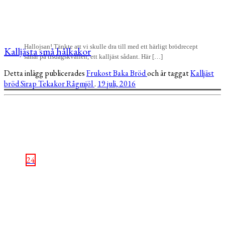
Hallojsan! Tänkte att vi skulle dra till med ett härligt brödrecept
Kalljästa små hålkakor
såhär på tisdagskvällen, ett kalljäst sådant. Här […]
Detta inlägg publicerades
Frukost
Baka
Bröd
och är taggat
Kalljäst
bröd
Sirap
Tekakor
Rågmjöl
.
19 juli, 2016
24