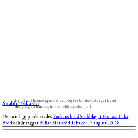
Hej på er, Häromdagen när det började bli frukostdags i huset
Snabba tekakor
insåg jag att barnens frukostbröd var slut, […]
Detta inlägg publicerades
Veckans bröd
Snabblagat
Frukost
Baka
Bröd
och är taggat
Bullar
Matbröd
Tekakor
.
7 augusti, 2018