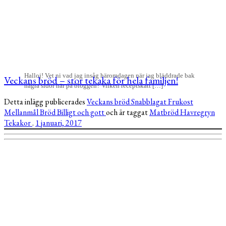
Halloj! Vet ni vad jag insåg häromdagen när jag bläddrade bak
Veckans bröd – stor tekaka för hela familjen!
några sidor här på bloggen? Vilken receptskatt […]
Detta inlägg publicerades
Veckans bröd
Snabblagat
Frukost
Mellanmål
Bröd
Billigt och gott
och är taggat
Matbröd
Havregryn
Tekakor
.
1 januari, 2017