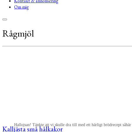
Kontakt & annonsering
Om mig
Rågmjöl
Hallojsan! Tänkte att vi skulle dra till med ett härligt brödrecept såhär
Kalljästa små hålkakor