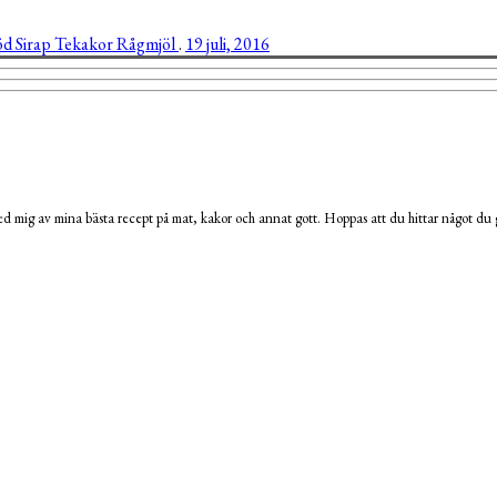
röd
Sirap
Tekakor
Rågmjöl
.
19 juli, 2016
 mig av mina bästa recept på mat, kakor och annat gott. Hoppas att du hittar något du g